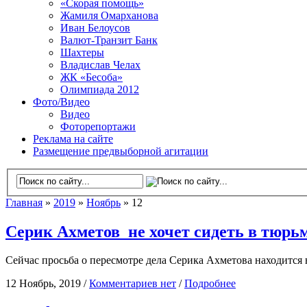
«Скорая помощь»
Жамиля Омарханова
Иван Белоусов
Валют-Транзит Банк
Шахтеры
Владислав Челах
ЖК «Бесоба»
Олимпиада 2012
Фото/Видео
Видео
Фоторепортажи
Реклама на сайте
Размещение предвыборной агитации
Главная
»
2019
»
Ноябрь
» 12
Серик Ахметов не хочет сидеть в тюрь
Сейчас просьба о пересмотре дела Серика Ахметова находится
12 Ноябрь, 2019 /
Комментариев нет
/
Подробнее