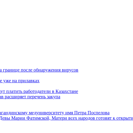
а границе после обнаружения вирусов
е уже на прилавках
ут платить работодатели в Казахстане
в расширяет перечень закупа
агандинскому медуниверситету имя Петра Поспелова
Девы Марии Фатимской, Матери всех народов готовят к открыт