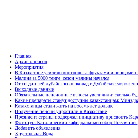
Главная
Архив опросов
Мероприятия
В Казахстане усилили контроль за фруктами и овощами н
Малина за 5000 тенге: сезон малины начался
От создателей дубайского шоколада: Дубайское морожено
Выходные данные
Обязательные пенсионные взносы увеличили: сколько буд
Какие препараты станут доступны казахстанцам: Минздра
Казахстанцы стали жить на восемь лет дольше
Получение пенсии упростили в Казахстане
Президент страны поддержал инициативу присвоить Кар
Фото-тур: Католический кафедральный собор Пресвятой 
Добавить объявления
Хрустальная Вода