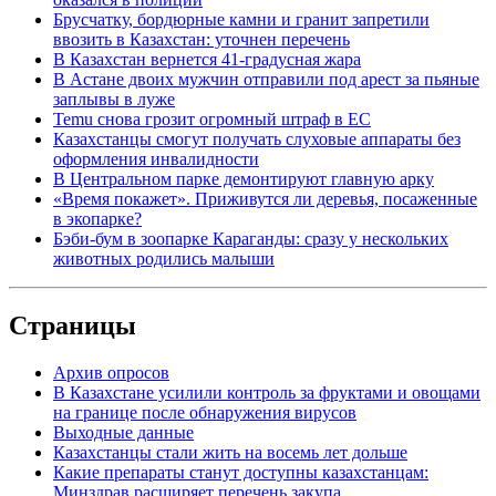
Брусчатку, бордюрные камни и гранит запретили
ввозить в Казахстан: уточнен перечень
В Казахстан вернется 41-градусная жара
В Астане двоих мужчин отправили под арест за пьяные
заплывы в луже
Temu снова грозит огромный штраф в ЕС
Казахстанцы смогут получать слуховые аппараты без
оформления инвалидности
В Центральном парке демонтируют главную арку
«Время покажет». Приживутся ли деревья, посаженные
в экопарке?
Бэби-бум в зоопарке Караганды: сразу у нескольких
животных родились малыши
Страницы
Архив опросов
В Казахстане усилили контроль за фруктами и овощами
на границе после обнаружения вирусов
Выходные данные
Казахстанцы стали жить на восемь лет дольше
Какие препараты станут доступны казахстанцам:
Минздрав расширяет перечень закупа