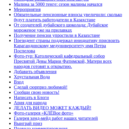
Малина за 5000 тенге: сезон малины начался
Мероприятия
Обязательные пенсионные взносы увеличили: сколько
будут платить работодатели в Казахстане
От создателей дубайского шоколада: Дубайское
мороженое уже на прилавках
Получение пенсии упростили в Казахстане
Президент страны поддержал инициативу присвоить
Карагандинскому медуниверситету имя Петра
Поспелова
Фото-тур: Католический кафедральный собор
Пресвятой Девы Марии Фатимской, Матери всех
народов готовят к открытию.
Добавить объявления
Хрустальная Вода
Вход
Сделай сюрприз любимой!
Сообщи свою новость!
Написать в Блоги
Ария для народа
ДЕЛАТЬ ВИДЕО МОЖЕТ КАЖДЫЙ!
Фото-галерея «КЛЁВое фото»
Галерея хенд-мейд работ наших читателей
Выиграй приз
Правила комментирования