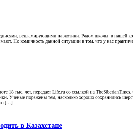
дписями, рекламирующими наркотики. Рядом школы, в нашей кор
нимают. Но комичность данной ситуации в том, что у нас прак
те 18 тыс. лет, передает Life.ru со ссылкой на TheSiberianTim
тики. Ученые поражены тем, насколько хорошо сохранились шер
то […]
водить в Казахстане