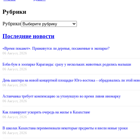
Рубрики
Рубрики
Последние новости
«Время покажет». Приживутся ли деревья, посаженные в экопарке?
06 Август, 2026
Бэби-бум в зоопарке Караганды: сразу у нескольких животных родились малыши
06 Август, 2026
День шахтера на новой концертной площадке Юго-востока – обрадовались ли этой нов
06 Август, 2026
Астанчанка требует компенсацию за утонувшую во время ливня иномарку
06 Август, 2026
Как планируют ускорять очередь на жилье в Казахстане
06 Август, 2026
В школах Казахстана переименовали некоторые предметы и ввели новые уроки
06 Август, 2026