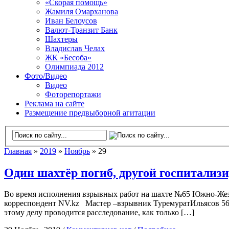
«Скорая помощь»
Жамиля Омарханова
Иван Белоусов
Валют-Транзит Банк
Шахтеры
Владислав Челах
ЖК «Бесоба»
Олимпиада 2012
Фото/Видео
Видео
Фоторепортажи
Реклама на сайте
Размещение предвыборной агитации
Главная
»
2019
»
Ноябрь
» 29
Один шахтёр погиб, другой госпитализ
Во время исполнения взрывных работ на шахте №65 Южно-Жезка
корреспондент NV.kz Мастер –взрывник ТуремуратИльясов 56
этому делу проводится расследование, как только […]