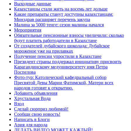
Выходные данные
Казахстанцы стали жить на восемь лет дольше
Какие препараты станут доступны казахстанцам:
Минздрав расширяет перечень закупа
Малина за 5000 тенге: сезон малины начался
Мероприятия
Обязательные пенсионные взносы увеличили: сколько
будут платить работодатели в Казахстане
От создателей дубайского шоколада: Дубайское
мороженое уже на прилавках
Получение пенсии упростили в Казахстане
Президент страны поддержал инициативу присвоить
Карагандинскому медуниверситету имя Петра
Поспелова
Фото-тур: Католический кафедральный собор
Пресвятой Девы Марии Фатимской, Матери всех
народов готовят к открытию.
Добавить объявления
Хрустальная Вода
Вход
Сделай сюрприз любимой!
Сообщи свою новость!
Написать в Блоги
Ария для народа
ДЕЛАТЬ ВИДЕО МОЖЕТ КАЖДЫЙ!