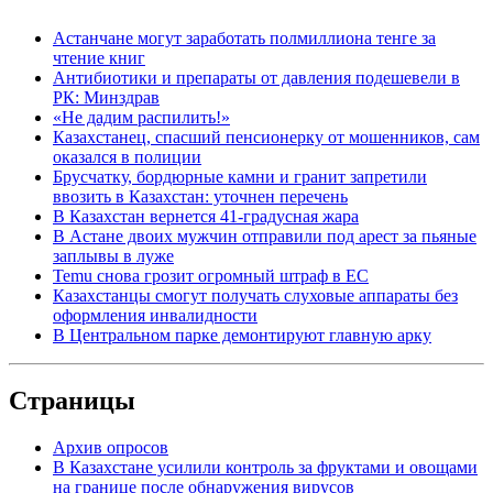
Астанчане могут заработать полмиллиона тенге за
чтение книг
Антибиотики и препараты от давления подешевели в
РК: Минздрав
«Не дадим распилить!»
Казахстанец, спасший пенсионерку от мошенников, сам
оказался в полиции
Брусчатку, бордюрные камни и гранит запретили
ввозить в Казахстан: уточнен перечень
В Казахстан вернется 41-градусная жара
В Астане двоих мужчин отправили под арест за пьяные
заплывы в луже
Temu снова грозит огромный штраф в ЕС
Казахстанцы смогут получать слуховые аппараты без
оформления инвалидности
В Центральном парке демонтируют главную арку
Страницы
Архив опросов
В Казахстане усилили контроль за фруктами и овощами
на границе после обнаружения вирусов