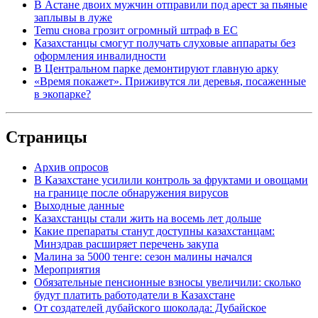
В Астане двоих мужчин отправили под арест за пьяные
заплывы в луже
Temu снова грозит огромный штраф в ЕС
Казахстанцы смогут получать слуховые аппараты без
оформления инвалидности
В Центральном парке демонтируют главную арку
«Время покажет». Приживутся ли деревья, посаженные
в экопарке?
Страницы
Архив опросов
В Казахстане усилили контроль за фруктами и овощами
на границе после обнаружения вирусов
Выходные данные
Казахстанцы стали жить на восемь лет дольше
Какие препараты станут доступны казахстанцам:
Минздрав расширяет перечень закупа
Малина за 5000 тенге: сезон малины начался
Мероприятия
Обязательные пенсионные взносы увеличили: сколько
будут платить работодатели в Казахстане
От создателей дубайского шоколада: Дубайское