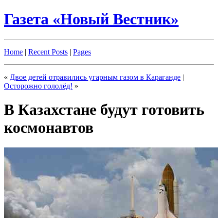
Газета «Новый Вестник»
Home
|
Recent Posts
|
Pages
«
Двое детей отравились угарным газом в Караганде
|
Осторожно гололёд!
»
В Казахстане будут готовить
космонавтов