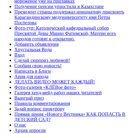
мороженое уже на прилавках
Получение пенсии упростили в Казахстане
Президент страны поддержал инициативу присвоить
Карагандинскому медуниверситету имя Петра
Поспелова
Фото-тур: Католический кафедральный собор
Пресвятой Девы Марии Фатимской, Матери всех
народов готовят к открытию.
Добавить объявления
Хрустальная Вода
Вход
Сделай сюрприз любимой!
Сообщи свою новость!
Написать в Блоги
Ария для народа
ДЕЛАТЬ ВИДЕО МОЖЕТ КАЖДЫЙ!
Фото-галерея «КЛЁВое фото»
Галерея хенд-мейд работ наших читателей
Выиграй приз
Правила комментирования
Задай вопрос прокурору
Прямая линия «Нового Вестника» КАК ПОПАСТЬ В
ДЕТСКИЙ САД?
О нас
Архив опросов