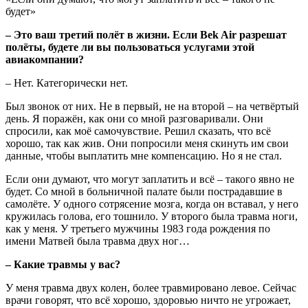
будет»
– Это ваш третий полёт в жизни. Если Bek Air разрешат
полёты, будете ли вы пользоваться услугами этой
авиакомпании?
– Нет. Категорически нет.
Был звонок от них. Не в первый, не на второй – на четвёртый
день. Я поражён, как они со мной разговаривали. Они
спросили, как моё самочувствие. Решил сказать, что всё
хорошо, так как жив. Они попросили меня скинуть им свои
данные, чтобы выплатить мне компенсацию. Но я не стал.
Если они думают, что могут заплатить и всё – такого явно не
будет. Со мной в больничной палате были пострадавшие в
самолёте. У одного сотрясение мозга, когда он вставал, у него
кружилась голова, его тошнило. У второго была травма ноги,
как у меня. У третьего мужчины 1983 года рождения по
имени Матвей была травма двух ног…
– Какие травмы у вас?
У меня травма двух колен, более травмировано левое. Сейчас
врачи говорят, что всё хорошо, здоровью ничто не угрожает,