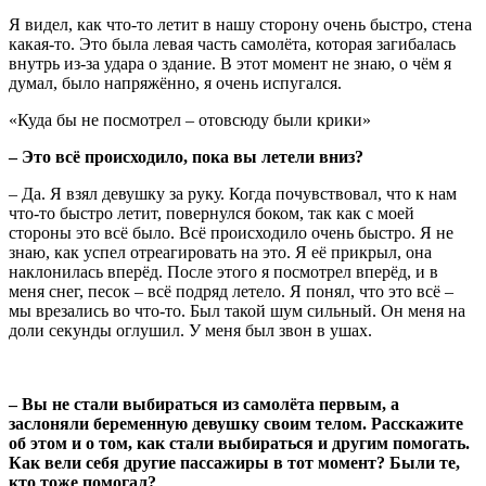
Я видел, как что-то летит в нашу сторону очень быстро, стена
какая-то. Это была левая часть самолёта, которая загибалась
внутрь из-за удара о здание. В этот момент не знаю, о чём я
думал, было напряжённо, я очень испугался.
«Куда бы не посмотрел – отовсюду были крики»
– Это всё происходило, пока вы летели вниз?
– Да. Я взял девушку за руку. Когда почувствовал, что к нам
что-то быстро летит, повернулся боком, так как с моей
стороны это всё было. Всё происходило очень быстро. Я не
знаю, как успел отреагировать на это. Я её прикрыл, она
наклонилась вперёд. После этого я посмотрел вперёд, и в
меня снег, песок – всё подряд летело. Я понял, что это всё –
мы врезались во что-то. Был такой шум сильный. Он меня на
доли секунды оглушил. У меня был звон в ушах.
– Вы не стали выбираться из самолёта первым, а
заслоняли беременную девушку своим телом. Расскажите
об этом и о том, как стали выбираться и другим помогать.
Как вели себя другие пассажиры в тот момент? Были те,
кто тоже помогал?