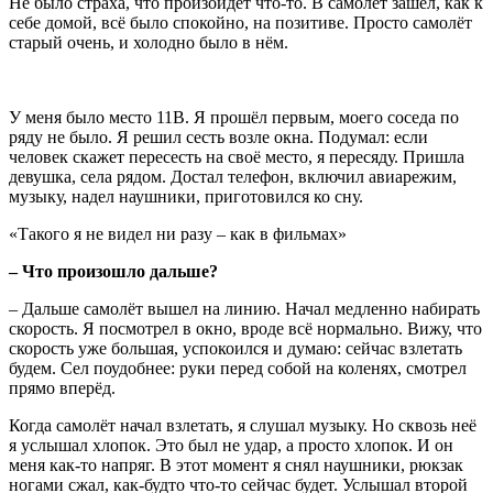
Не было страха, что произойдёт что-то. В самолёт зашёл, как к
себе домой, всё было спокойно, на позитиве. Просто самолёт
старый очень, и холодно было в нём.
У меня было место 11B. Я прошёл первым, моего соседа по
ряду не было. Я решил сесть возле окна. Подумал: если
человек скажет пересесть на своё место, я пересяду. Пришла
девушка, села рядом. Достал телефон, включил авиарежим,
музыку, надел наушники, приготовился ко сну.
«Такого я не видел ни разу – как в фильмах»
– Что произошло дальше?
– Дальше самолёт вышел на линию. Начал медленно набирать
скорость. Я посмотрел в окно, вроде всё нормально. Вижу, что
скорость уже большая, успокоился и думаю: сейчас взлетать
будем. Сел поудобнее: руки перед собой на коленях, смотрел
прямо вперёд.
Когда самолёт начал взлетать, я слушал музыку. Но сквозь неё
я услышал хлопок. Это был не удар, а просто хлопок. И он
меня как-то напряг. В этот момент я снял наушники, рюкзак
ногами сжал, как-будто что-то сейчас будет. Услышал второй