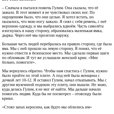
– Сначала я пытался помочь Гулим. Она сказала, что её
зажало. В этот момент я не чувствовал своих ног. По
ощущениям было, что они целые. Я хотел встать, но
оказалось, что мою ногу зажало. Я снял с себя ремень, с неё
верхнюю одежду, и мы выбрались вдвоём. Часть самолёта
изогнулась в нашу сторону, образовалась маленькая ямка,
дырка. Через неё мы пролезли наружу.
Большая часть людей перебралась на правую сторону, где была
яма. Мы с ней прошли на левую сторону. Я понял, что её
нужно отвести в безопасное место. Мы сделали первые шаги
по обломкам. И тут же услышали женский крик: «Мне
больно, помогите».
Мы вернулись обратно. Чтобы нам спастись с Гулим, нужно
было пройти по этой плите. А под ней была женщина с
дочкой лет 10-12. Я оставил Гулим, начал откапывать. Мы с
другим мужчиной подняли эту плиту, они вышли. Не знаю,
куда делась Гулим, я не мог её найти. Мы дальше начали
помогать людям. Куда бы не посмотрел – отовсюду были
крики.
«Стоял запах керосина, как будто мы облились им»