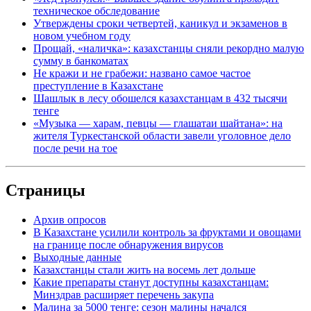
техническое обследование
Утверждены сроки четвертей, каникул и экзаменов в
новом учебном году
Прощай, «наличка»: казахстанцы сняли рекордно малую
сумму в банкоматах
Не кражи и не грабежи: названо самое частое
преступление в Казахстане
Шашлык в лесу обошелся казахстанцам в 432 тысячи
тенге
«Музыка — харам, певцы — глашатаи шайтана»: на
жителя Туркестанской области завели уголовное дело
после речи на тое
Страницы
Архив опросов
В Казахстане усилили контроль за фруктами и овощами
на границе после обнаружения вирусов
Выходные данные
Казахстанцы стали жить на восемь лет дольше
Какие препараты станут доступны казахстанцам:
Минздрав расширяет перечень закупа
Малина за 5000 тенге: сезон малины начался