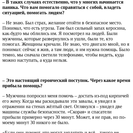
– В таких случаях естественно, что у многих начинается
паника. Что вам помогало справиться с собой, владеть
ситуацией, помогать людям?
– Не знаю. Был страх, желание отойти в безопасное место.
Понимал, что есть угроза. Там был сильный запах керосина,
как-будто мы облились им. Я посмотрел на людей. Были
мужчины, которые развернулись и ушли, были те, кто
помогал. Женщины кричали. Не знаю, что двигало мной, но я
понимал: сейчас я жив, а там люди, и им нужна помощь. Было
темно, мы сначала светили телефонами, чтобы видеть, куда
можно наступать, а куда нельзя.
– Это настоящий героический поступок. Через какое время
прибыла помощь?
– Мужчина попросил меня помочь – достать из-под кирпичей
его жену. Когда мы раскидывали эти завалы, я увидел в
отражении на стенах жёлтый свет. Оглянулся – увидел две
машины службы безопасности. «Скорая» и спасатели
прибыли примерно через 30 минут. Может, я не прав, но по-
моему минут 30 никого не было.
«Если они думают, что могут заплатить и всё – такого не