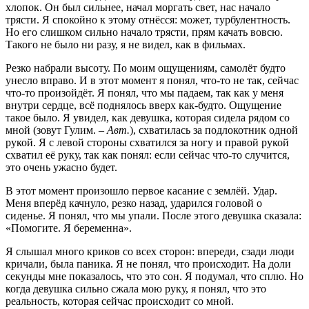
хлопок. Он был сильнее, начал моргать свет, нас начало
трясти. Я спокойно к этому отнёсся: может, турбулентность.
Но его слишком сильно начало трясти, прям качать вовсю.
Такого не было ни разу, я не видел, как в фильмах.
Резко набрали высоту. По моим ощущениям, самолёт будто
унесло вправо. И в этот момент я понял, что-то не так, сейчас
что-то произойдёт. Я понял, что мы падаем, так как у меня
внутри сердце, всё поднялось вверх как-будто. Ощущение
такое было. Я увидел, как девушка, которая сидела рядом со
мной (зовут Гулим. –
Авт.
), схватилась за подлокотник одной
рукой. Я с левой стороны схватился за ногу и правой рукой
схватил её руку, так как понял: если сейчас что-то случится,
это очень ужасно будет.
В этот момент произошло первое касание с землёй. Удар.
Меня вперёд качнуло, резко назад, ударился головой о
сиденье. Я понял, что мы упали. После этого девушка сказала:
«Помогите. Я беременна».
Я слышал много криков со всех сторон: впереди, сзади люди
кричали, была паника. Я не понял, что происходит. На доли
секунды мне показалось, что это сон. Я подумал, что сплю. Но
когда девушка сильно сжала мою руку, я понял, что это
реальность, которая сейчас происходит со мной.