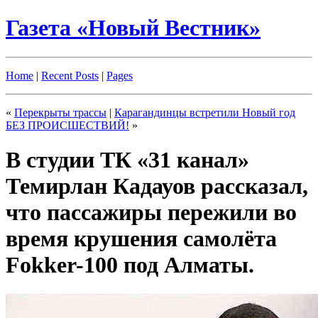
Газета «Новый Вестник»
Home
|
Recent Posts
|
Pages
«
Перекрыты трассы
|
Карагандинцы встретили Новый год
БЕЗ ПРОИСШЕСТВИЙ!
»
В студии ТК «31 канал»
Темирлан Кадауов рассказал,
что пассажиры пережили во
время крушения самолёта
Fokker-100 под Алматы.