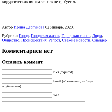
хирургических вмешательств не требуется.
Автор
Ирина Дергунова
02 Январь, 2020.
Рубрики:
Город
,
Городская жизнь
,
Городская жизнь
,
Люди
,
Общество
,
Происшествия
,
Репост
,
Свежие новости
,
Слайдер
Комментариев нет
Оставить коммент.
Имя (required)
Email (обязательно, не будет
опубликован)
Web