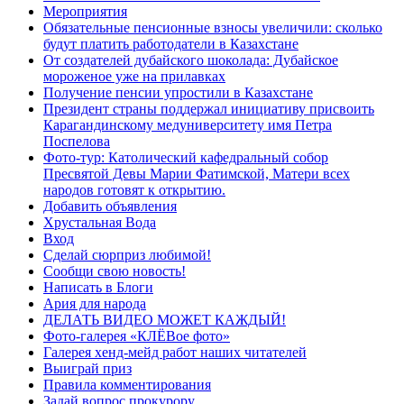
Мероприятия
Обязательные пенсионные взносы увеличили: сколько
будут платить работодатели в Казахстане
От создателей дубайского шоколада: Дубайское
мороженое уже на прилавках
Получение пенсии упростили в Казахстане
Президент страны поддержал инициативу присвоить
Карагандинскому медуниверситету имя Петра
Поспелова
Фото-тур: Католический кафедральный собор
Пресвятой Девы Марии Фатимской, Матери всех
народов готовят к открытию.
Добавить объявления
Хрустальная Вода
Вход
Сделай сюрприз любимой!
Сообщи свою новость!
Написать в Блоги
Ария для народа
ДЕЛАТЬ ВИДЕО МОЖЕТ КАЖДЫЙ!
Фото-галерея «КЛЁВое фото»
Галерея хенд-мейд работ наших читателей
Выиграй приз
Правила комментирования
Задай вопрос прокурору