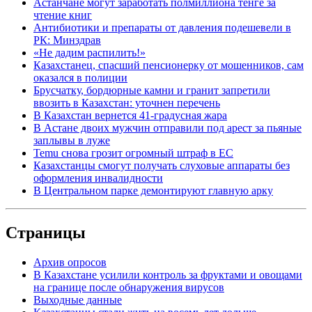
Астанчане могут заработать полмиллиона тенге за
чтение книг
Антибиотики и препараты от давления подешевели в
РК: Минздрав
«Не дадим распилить!»
Казахстанец, спасший пенсионерку от мошенников, сам
оказался в полиции
Брусчатку, бордюрные камни и гранит запретили
ввозить в Казахстан: уточнен перечень
В Казахстан вернется 41-градусная жара
В Астане двоих мужчин отправили под арест за пьяные
заплывы в луже
Temu снова грозит огромный штраф в ЕС
Казахстанцы смогут получать слуховые аппараты без
оформления инвалидности
В Центральном парке демонтируют главную арку
Страницы
Архив опросов
В Казахстане усилили контроль за фруктами и овощами
на границе после обнаружения вирусов
Выходные данные