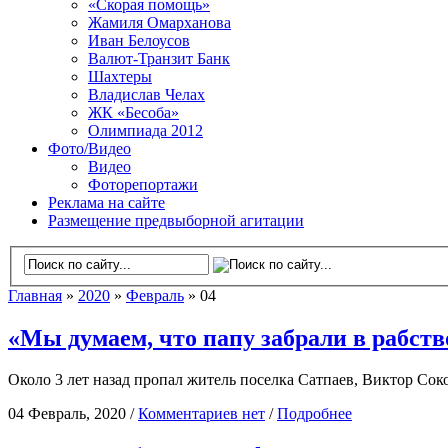
«Скорая помощь»
Жамиля Омарханова
Иван Белоусов
Валют-Транзит Банк
Шахтеры
Владислав Челах
ЖК «Бесоба»
Олимпиада 2012
Фото/Видео
Видео
Фоторепортажи
Реклама на сайте
Размещение предвыборной агитации
Главная
»
2020
»
Февраль
» 04
«Мы думаем, что папу забрали в рабст
Около 3 лет назад пропал житель поселка Сатпаев, Виктор Со
04 Февраль, 2020 /
Комментариев нет
/
Подробнее