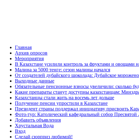
Главная
Архив опросов
Мероприятия
В Казахстане усилили контроль за фруктами и овощами н
Малина за 5000 тенге: сезон малины начался
От создателей дубайского шоколада: Дубайское морожено
Выходные данные
Обязательные пенсионные взносы увеличили: сколько буд
Какие препараты станут доступны казахстанцам: Минздра
Казахстанцы стали жить на восемь лет дольше
Получение пенсии упростили в Казахстане
Президент страны поддержал инициативу присвоить Кар
Фото-тур: Католический кафедральный собор Пресвятой 
Добавить объявления
Хрустальная Вода
Вход
Сделай сюрприз любимой!