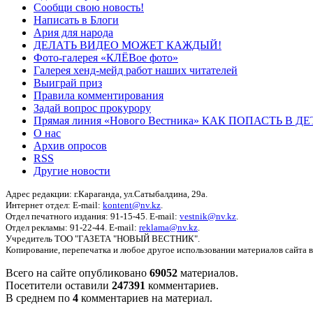
Сообщи свою новость!
Написать в Блоги
Ария для народа
ДЕЛАТЬ ВИДЕО МОЖЕТ КАЖДЫЙ!
Фото-галерея «КЛЁВое фото»
Галерея хенд-мейд работ наших читателей
Выиграй приз
Правила комментирования
Задай вопрос прокурору
Прямая линия «Нового Вестника» КАК ПОПАСТЬ В 
О нас
Архив опросов
RSS
Другие новости
Адрес редакции: г.Караганда, ул.Сатыбалдина, 29а.
Интернет отдел: E-mail:
kontent@nv.kz
.
Отдел печатного издания: 91-15-45. E-mail:
vestnik@nv.kz
.
Отдел рекламы: 91-22-44. E-mail:
reklama@nv.kz
.
Учредитель ТОО "ГАЗЕТА "НОВЫЙ ВЕСТНИК".
Копирование, перепечатка и любое другое использовании материалов сайта 
Всего на сайте опубликовано
69052
материалов.
Посетители оставили
247391
комментариев.
В среднем по
4
комментариев на материал.