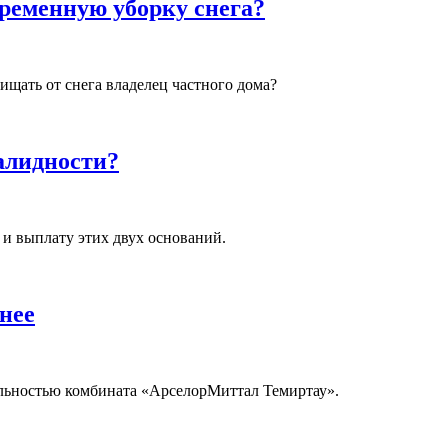
временную уборку снега?
щать от снега владелец частного дома?
валидности?
 и выплату этих двух оснований.
нее
ельностью комбината «АрселорМиттал Темиртау».