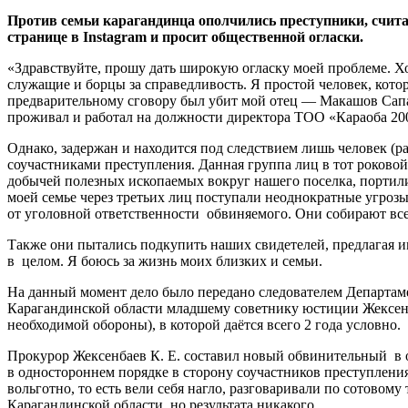
Против семьи карагандинца ополчились преступники, счит
странице в Instagram и просит общественной огласки.
«Здравствуйте, прошу дать широкую огласку моей проблеме. Х
служащие и борцы за справедливость. Я простой человек, кот
предварительному сговору был убит мой отец — Макашов Сапар
проживал и работал на должности директора ТОО «Караоба 200
Однако, задержан и находится под следствием лишь человек (ра
соучастниками преступления. Данная группа лиц в тот роковой
добычей полезных ископаемых вокруг нашего поселка, портили
моей семье через третьих лиц поступали неоднократные угроз
от уголовной ответственности обвиняемого. Они собирают вс
Также они пытались подкупить наших свидетелей, предлагая им
в целом. Я боюсь за жизнь моих близких и семьи.
На данный момент дело было передано следователем Департам
Карагандинской области младшему советнику юстиции Жексенб
необходимой обороны), в которой даётся всего 2 года условно.
Прокурор Жексенбаев К. Е. составил новый обвинительный в од
в одностороннем порядке в сторону соучастников преступления
вольготно, то есть вели себя нагло, разговаривали по сотово
Карагандинской области, но результата никакого.