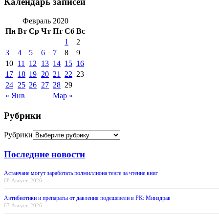
Календарь записей
Февраль 2020
Пн
Вт
Ср
Чт
Пт
Сб
Вс
1
2
3
4
5
6
7
8
9
10
11
12
13
14
15
16
17
18
19
20
21
22
23
24
25
26
27
28
29
« Янв
Мар »
Рубрики
Рубрики
Последние новости
Астанчане могут заработать полмиллиона тенге за чтение книг
08 Август, 2026
Антибиотики и препараты от давления подешевели в РК: Минздрав
07 Август, 2026