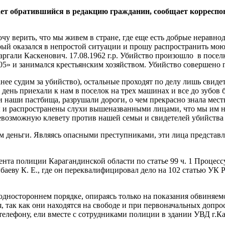
ает обратившийся в редакцию гражданин, сообщает корресп
очу верить, что мы живем в стране, где еще есть добрые нерав
орый оказался в непростой ситуации и прошу распространить мою
гали Каскенович. 17.08.1962 г.р. Убийство произошло в посел
5» и занимался крестьянским хозяйством. Убийство совершено 
нее судим за убийство), остальные проходят по делу лишь свидет
 день приехали к нам в поселок на трех машинах и все до зубо
 наши пастбища, разрушали дороги, о чем прекрасно знала мест
ы и распространены слухи вышеназванными лицами, что мы им н
евозможную клевету против нашей семьи и свидетелей убийства
 деньги. Являясь опасными преступниками, эти лица представляю
ента полиции Карагандинской области по статье 99 ч. 1 Проце
аеву К. Е., где он переквалифицировал дело на 102 статью УК
ностороннем порядке, опираясь только на показания обвиняемого
, так как они находятся на свободе и при первоначальных допро
му телефону, ели вместе с сотрудниками полиции в здании УВД г