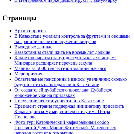
В Центральном парке демонтируют главную арку
Страницы
Архив опросов
В Казахстане усилили контроль за фруктами и овощами
на границе после обнаружения вирусов
Выходные данные
Казахстанцы стали жить на восемь лет дольше
Какие препараты станут доступны казахстанцам:
Минздрав расширяет перечень закупа
Малина за 5000 тенге: сезон малины начался
Мероприятия
Обязательные пенсионные взносы увеличили: сколько
будут платить работодатели в Казахстане
От создателей дубайского шоколада: Дубайское
мороженое уже на прилавках
Получение пенсии упростили в Казахстане
Президент страны поддержал инициативу присвоить
Карагандинскому медуниверситету имя Петра
Поспелова
Фото-тур: Католический кафедральный собор
Пресвятой Девы Марии Фатимской, Матери всех
народов готовят к открытию.