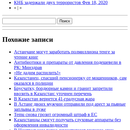
КНБ задержали двух террористов
Фев 18, 2020
«
|
»
Похожие записи
Астанчане могут заработать полмиллиона тенге за
чтение книг
Антибиотики и препараты от давления подешевели в
РК: Минздрав
«Не дадим распилить!»
Казахстанец, спасший пенсионерку от мошенников, сам
оказался в полиции
Брусчатку, бордюрные камни и гранит запретили
ввозить в Казахстан: уточнен перечень
В Казахстан вернется 41-градусная жара
В Астане двоих мужчин отправили под арест за пьяные
заплывы в луже
Temu снова грозит огромный штраф в ЕС
Казахстанцы смогут получать слуховые аппараты без
оформления инвалидности