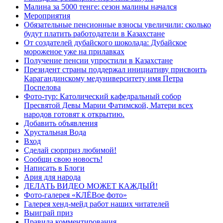
Малина за 5000 тенге: сезон малины начался
Мероприятия
Обязательные пенсионные взносы увеличили: сколько
будут платить работодатели в Казахстане
От создателей дубайского шоколада: Дубайское
мороженое уже на прилавках
Получение пенсии упростили в Казахстане
Президент страны поддержал инициативу присвоить
Карагандинскому медуниверситету имя Петра
Поспелова
Фото-тур: Католический кафедральный собор
Пресвятой Девы Марии Фатимской, Матери всех
народов готовят к открытию.
Добавить объявления
Хрустальная Вода
Вход
Сделай сюрприз любимой!
Сообщи свою новость!
Написать в Блоги
Ария для народа
ДЕЛАТЬ ВИДЕО МОЖЕТ КАЖДЫЙ!
Фото-галерея «КЛЁВое фото»
Галерея хенд-мейд работ наших читателей
Выиграй приз
Правила комментирования