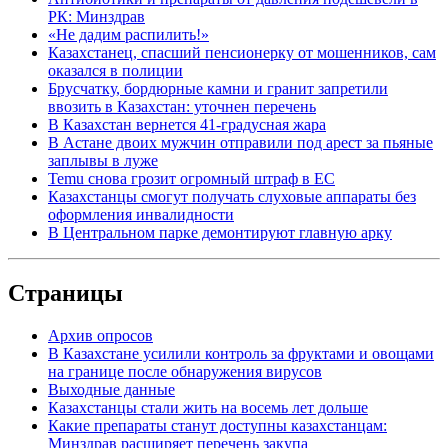
РК: Минздрав
«Не дадим распилить!»
Казахстанец, спасший пенсионерку от мошенников, сам
оказался в полиции
Брусчатку, бордюрные камни и гранит запретили
ввозить в Казахстан: уточнен перечень
В Казахстан вернется 41-градусная жара
В Астане двоих мужчин отправили под арест за пьяные
заплывы в луже
Temu снова грозит огромный штраф в ЕС
Казахстанцы смогут получать слуховые аппараты без
оформления инвалидности
В Центральном парке демонтируют главную арку
Страницы
Архив опросов
В Казахстане усилили контроль за фруктами и овощами
на границе после обнаружения вирусов
Выходные данные
Казахстанцы стали жить на восемь лет дольше
Какие препараты станут доступны казахстанцам:
Минздрав расширяет перечень закупа