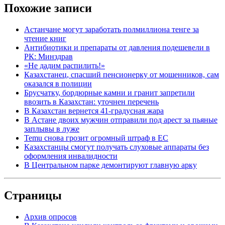
Похожие записи
Астанчане могут заработать полмиллиона тенге за
чтение книг
Антибиотики и препараты от давления подешевели в
РК: Минздрав
«Не дадим распилить!»
Казахстанец, спасший пенсионерку от мошенников, сам
оказался в полиции
Брусчатку, бордюрные камни и гранит запретили
ввозить в Казахстан: уточнен перечень
В Казахстан вернется 41-градусная жара
В Астане двоих мужчин отправили под арест за пьяные
заплывы в луже
Temu снова грозит огромный штраф в ЕС
Казахстанцы смогут получать слуховые аппараты без
оформления инвалидности
В Центральном парке демонтируют главную арку
Страницы
Архив опросов