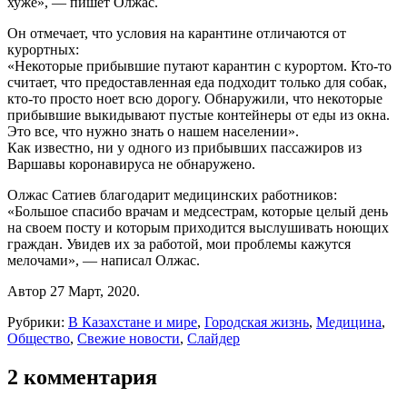
хуже», — пишет Олжас.
Он отмечает, что условия на карантине отличаются от
курортных:
«Некоторые прибывшие путают карантин с курортом. Кто-то
считает, что предоставленная еда подходит только для собак,
кто-то просто ноет всю дорогу. Обнаружили, что некоторые
прибывшие выкидывают пустые контейнеры от еды из окна.
Это все, что нужно знать о нашем населении».
Как известно, ни у одного из прибывших пассажиров из
Варшавы коронавируса не обнаружено.
Олжас Сатиев благодарит медицинских работников:
«Большое спасибо врачам и медсестрам, которые целый день
на своем посту и которым приходится выслушивать ноющих
граждан. Увидев их за работой, мои проблемы кажутся
мелочами», — написал Олжас.
Автор 27 Март, 2020.
Рубрики:
В Казахстане и мире
,
Городская жизнь
,
Медицина
,
Общество
,
Свежие новости
,
Слайдер
2 комментария