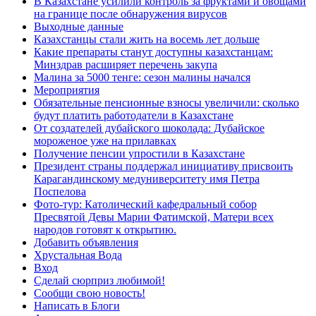
В Казахстане усилили контроль за фруктами и овощами
на границе после обнаружения вирусов
Выходные данные
Казахстанцы стали жить на восемь лет дольше
Какие препараты станут доступны казахстанцам:
Минздрав расширяет перечень закупа
Малина за 5000 тенге: сезон малины начался
Мероприятия
Обязательные пенсионные взносы увеличили: сколько
будут платить работодатели в Казахстане
От создателей дубайского шоколада: Дубайское
мороженое уже на прилавках
Получение пенсии упростили в Казахстане
Президент страны поддержал инициативу присвоить
Карагандинскому медуниверситету имя Петра
Поспелова
Фото-тур: Католический кафедральный собор
Пресвятой Девы Марии Фатимской, Матери всех
народов готовят к открытию.
Добавить объявления
Хрустальная Вода
Вход
Сделай сюрприз любимой!
Сообщи свою новость!
Написать в Блоги