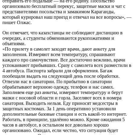
отправить его подальше — на его родину. Посольство
организовало бесплатный перекус, защитные маски и чат с
представителями посольства и замакимом Караганды,
который курировал наш приезд и отвечал на все вопросы», —
пишет Олжас.
Он отмечает, что казахстанцы не соблюдают дистанцию в
очередях, а студенты обмениваются рукопожатиями и
объятиями.
«По прилету в самолет заходят врачи, дают анкету для
заполнения. Измеряют всем температуру, спрашивают
каждого про самочувствие. Все достаточно вежливо, врачи
успокаивают прибывших. Сразу с самолета всех разместили в
4 автобуса. Паспорта забрали для оформления. Багаж
пообещали выдать на следующий день после обработки.
Отвезли нас в санатории. По прибытию в санатории
обрабатывают верхнюю одежду, телефон и нас самих.
Заполняем еще раз анкеты, измеряют температуру и берут
мазки с носовой области и горла. Заселяют всех в номера
санатория. Выходить нельзя. Еду приносят медсестры в
защитных костюмах. За 1 день оперативно установили
дополнительные базовые станции и есть какой-то интернет.
Работать, в принципе, удалённо можно. Кроме ожидания 5
часов в автобусе, в остальном все довольно хорошо
организовано. Ожидал, если честно, что ситуация будет