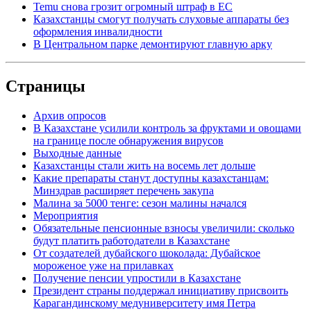
Temu снова грозит огромный штраф в ЕС
Казахстанцы смогут получать слуховые аппараты без
оформления инвалидности
В Центральном парке демонтируют главную арку
Страницы
Архив опросов
В Казахстане усилили контроль за фруктами и овощами
на границе после обнаружения вирусов
Выходные данные
Казахстанцы стали жить на восемь лет дольше
Какие препараты станут доступны казахстанцам:
Минздрав расширяет перечень закупа
Малина за 5000 тенге: сезон малины начался
Мероприятия
Обязательные пенсионные взносы увеличили: сколько
будут платить работодатели в Казахстане
От создателей дубайского шоколада: Дубайское
мороженое уже на прилавках
Получение пенсии упростили в Казахстане
Президент страны поддержал инициативу присвоить
Карагандинскому медуниверситету имя Петра