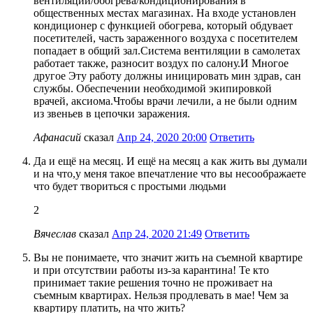
вентиляции/обогрева/кондиционирования в
общественных местах магазинах. На входе установлен
кондиционер с функцией обогрева, который обдувает
посетителей, часть зараженного воздуха с посетителем
попадает в общий зал.Система вентиляции в самолетах
работает также, разносит воздух по салону.И Многое
другое Эту работу должны иницировать мин здрав, сан
службы. Обеспечении необходимой экипировкой
врачей, аксиома.Чтобы врачи лечили, а не были одним
из звеньев в цепочки заражения.
Афанасий
сказал
Апр 24, 2020 20:00
Ответить
Да и ещё на месяц. И ещё на месяц а как жить вы думали
и на что,у меня такое впечатление что вы несоображаете
что будет твориться с простыми людьми
2
Вячеслав
сказал
Апр 24, 2020 21:49
Ответить
Вы не понимаете, что значит жить на съемной квартире
и при отсутствии работы из-за карантина! Те кто
принимает такие решения точно не проживает на
съемным квартирах. Нельзя продлевать в мае! Чем за
квартиру платить, на что жить?