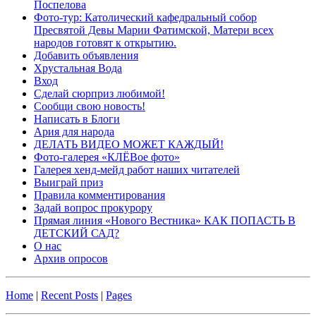
Поспелова
Фото-тур: Католический кафедральный собор
Пресвятой Девы Марии Фатимской, Матери всех
народов готовят к открытию.
Добавить объявления
Хрустальная Вода
Вход
Сделай сюрприз любимой!
Сообщи свою новость!
Написать в Блоги
Ария для народа
ДЕЛАТЬ ВИДЕО МОЖЕТ КАЖДЫЙ!
Фото-галерея «КЛЁВое фото»
Галерея хенд-мейд работ наших читателей
Выиграй приз
Правила комментирования
Задай вопрос прокурору
Прямая линия «Нового Вестника» КАК ПОПАСТЬ В
ДЕТСКИЙ САД?
О нас
Архив опросов
Home
|
Recent Posts
|
Pages