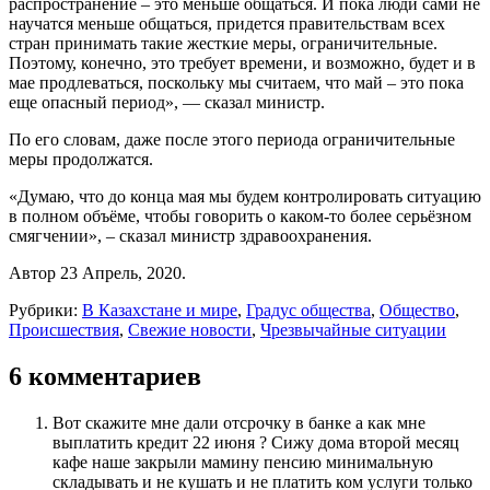
распространение – это меньше общаться. И пока люди сами не
научатся меньше общаться, придется правительствам всех
стран принимать такие жесткие меры, ограничительные.
Поэтому, конечно, это требует времени, и возможно, будет и в
мае продлеваться, поскольку мы считаем, что май – это пока
еще опасный период», — сказал министр.
По его словам, даже после этого периода ограничительные
меры продолжатся.
«Думаю, что до конца мая мы будем контролировать ситуацию
в полном объёме, чтобы говорить о каком-то более серьёзном
смягчении», – сказал министр здравоохранения.
Автор 23 Апрель, 2020.
Рубрики:
В Казахстане и мире
,
Градус общества
,
Общество
,
Происшествия
,
Свежие новости
,
Чрезвычайные ситуации
6 комментариев
Вот скажите мне дали отсрочку в банке а как мне
выплатить кредит 22 июня ? Сижу дома второй месяц
кафе наше закрыли мамину пенсию минимальную
складывать и не кушать и не платить ком услуги только