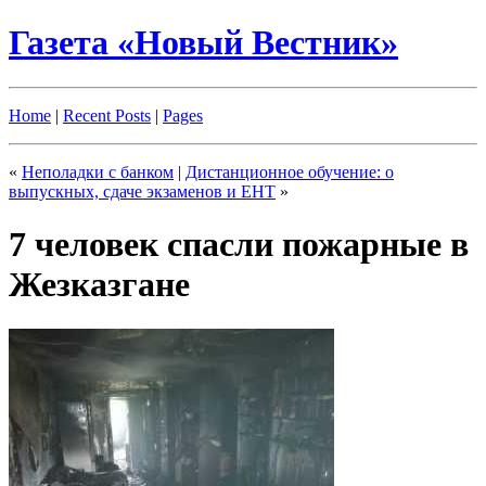
Газета «Новый Вестник»
Home
|
Recent Posts
|
Pages
«
Неполадки с банком
|
Дистанционное обучение: о
выпускных, сдаче экзаменов и ЕНТ
»
7 человек спасли пожарные в
Жезказгане