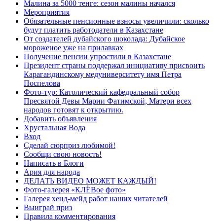
Малина за 5000 тенге: сезон малины начался
Мероприятия
Обязательные пенсионные взносы увеличили: сколько
будут платить работодатели в Казахстане
От создателей дубайского шоколада: Дубайское
мороженое уже на прилавках
Получение пенсии упростили в Казахстане
Президент страны поддержал инициативу присвоить
Карагандинскому медуниверситету имя Петра
Поспелова
Фото-тур: Католический кафедральный собор
Пресвятой Девы Марии Фатимской, Матери всех
народов готовят к открытию.
Добавить объявления
Хрустальная Вода
Вход
Сделай сюрприз любимой!
Сообщи свою новость!
Написать в Блоги
Ария для народа
ДЕЛАТЬ ВИДЕО МОЖЕТ КАЖДЫЙ!
Фото-галерея «КЛЁВое фото»
Галерея хенд-мейд работ наших читателей
Выиграй приз
Правила комментирования