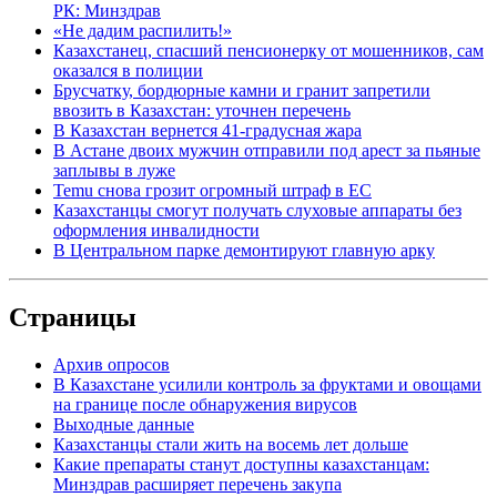
РК: Минздрав
«Не дадим распилить!»
Казахстанец, спасший пенсионерку от мошенников, сам
оказался в полиции
Брусчатку, бордюрные камни и гранит запретили
ввозить в Казахстан: уточнен перечень
В Казахстан вернется 41-градусная жара
В Астане двоих мужчин отправили под арест за пьяные
заплывы в луже
Temu снова грозит огромный штраф в ЕС
Казахстанцы смогут получать слуховые аппараты без
оформления инвалидности
В Центральном парке демонтируют главную арку
Страницы
Архив опросов
В Казахстане усилили контроль за фруктами и овощами
на границе после обнаружения вирусов
Выходные данные
Казахстанцы стали жить на восемь лет дольше
Какие препараты станут доступны казахстанцам:
Минздрав расширяет перечень закупа