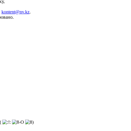
ку,
а
kontent@nv.kz
.
ровано.