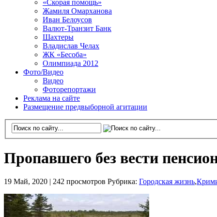
«Скорая помощь»
Жамиля Омарханова
Иван Белоусов
Валют-Транзит Банк
Шахтеры
Владислав Челах
ЖК «Бесоба»
Олимпиада 2012
Фото/Видео
Видео
Фоторепортажи
Реклама на сайте
Размещение предвыборной агитации
Пропавшего без вести пенсио
19 Май, 2020 |
242 просмотров
Рубрика:
Городская жизнь
,
Крим