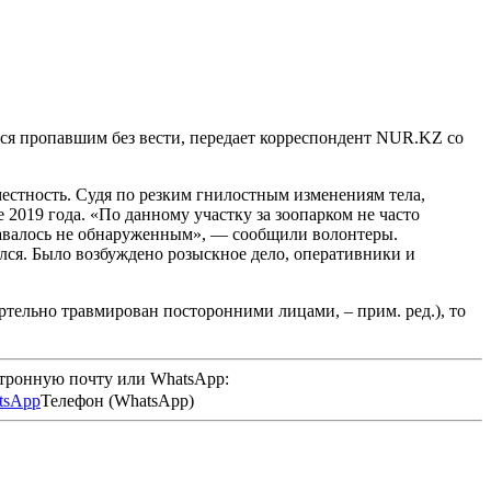
лся пропавшим без вести, передает корреспондент NUR.KZ со
естность. Судя по резким гнилостным изменениям тела,
 2019 года. «По данному участку за зоопарком не часто
тавалось не обнаруженным», — сообщили волонтеры.
лся. Было возбуждено розыскное дело, оперативники и
ртельно травмирован посторонними лицами, – прим. ред.), то
ктронную почту или WhatsApp:
Телефон (WhatsApp)