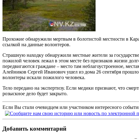
Прохожие обнаружили мертвым в болотистой местности в Караг
ссылкой на данные волонтеров.
Страшную находку обнаружили местные жители за государствен
пожилой человек лежал в этом месте без признаков жизни долго
передвигаются граждане – место там неблагоустроенное, мест
Алейников Сергей Иванович ушел из дома 26 сентября прошлог
волонтеры искали пожилого человека.
Тело передано на экспертизу. Если медики признают, что смер
розыскное дело будет закрыто.
Если Вы стали очевидцем или участником интересного события
Добавить комментарий