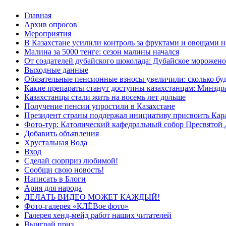
Главная
Архив опросов
Мероприятия
В Казахстане усилили контроль за фруктами и овощами н
Малина за 5000 тенге: сезон малины начался
От создателей дубайского шоколада: Дубайское морожено
Выходные данные
Обязательные пенсионные взносы увеличили: сколько буд
Какие препараты станут доступны казахстанцам: Минздра
Казахстанцы стали жить на восемь лет дольше
Получение пенсии упростили в Казахстане
Президент страны поддержал инициативу присвоить Кар
Фото-тур: Католический кафедральный собор Пресвятой 
Добавить объявления
Хрустальная Вода
Вход
Сделай сюрприз любимой!
Сообщи свою новость!
Написать в Блоги
Ария для народа
ДЕЛАТЬ ВИДЕО МОЖЕТ КАЖДЫЙ!
Фото-галерея «КЛЁВое фото»
Галерея хенд-мейд работ наших читателей
Выиграй приз