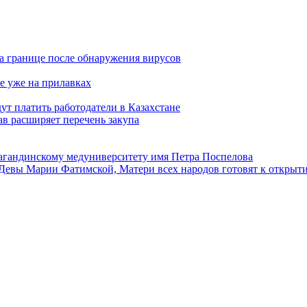
а границе после обнаружения вирусов
е уже на прилавках
ут платить работодатели в Казахстане
в расширяет перечень закупа
агандинскому медуниверситету имя Петра Поспелова
Девы Марии Фатимской, Матери всех народов готовят к открыт