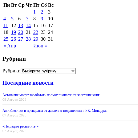
Пн
Вт
Ср
Чт
Пт
Сб
Вс
1
2
3
4
5
6
7
8
9
10
11
12
13
14
15
16
17
18
19
20
21
22
23
24
25
26
27
28
29
30
31
« Апр
Июн »
Рубрики
Рубрики
Последние новости
Астанчане могут заработать полмиллиона тенге за чтение книг
08 Август, 2026
Антибиотики и препараты от давления подешевели в РК: Минздрав
07 Август, 2026
«Не дадим распилить!»
07 Август, 2026