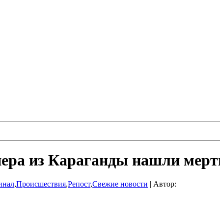
нера из Караганды нашли мерт
инал
,
Происшествия
,
Репост
,
Свежие новости
|
Автор: