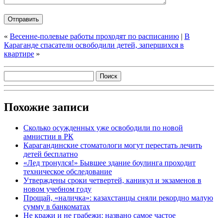
«
Весенне-полевые работы проходят по расписанию
|
В
Караганде спасатели освободили детей, запершихся в
квартире
»
Похожие записи
Сколько осужденных уже освободили по новой
амнистии в РК
Карагандинские стоматологи могут перестать лечить
детей бесплатно
«Лед тронулся!» Бывшее здание боулинга проходит
техническое обследование
Утверждены сроки четвертей, каникул и экзаменов в
новом учебном году
Прощай, «наличка»: казахстанцы сняли рекордно малую
сумму в банкоматах
Не кражи и не грабежи: названо самое частое