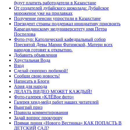
будут платить работодатели в Казахстане
От создателей дубайского шоколада: Дубайское
мороженое уже на прилавках
Получение пенсии упростили в Казахстане
Президент страны поддержал инициативу присвоить
Карагандинскому медуниверситету имя Петра
Поспелова
Фото-тур: Католический кафедральный собор
Пресвятой Девы Марии Фатимской, Матери всех
народов готовят к открытию.
Добавить объявления
Хрустальная Вода
Вход
Сделай сюрприз любимой!
Сообщи свою новость!
Написать в Блоги
Ария для народа
ДЕЛАТЬ ВИДЕО МОЖЕТ КАЖДЫЙ!
Фото-галерея «КЛЁВое фото»
Галерея хенд-мейд работ наших читателей
Выиграй приз
Правила комментирования
Задай вопрос прокурору
Прямая линия «Нового Вестника» КАК ПОПАСТЬ В
ДЕТСКИЙ САД?