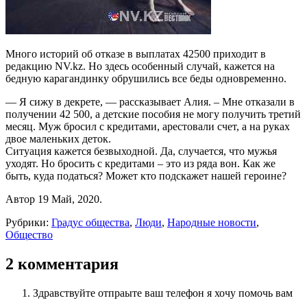
Много историй об отказе в выплатах 42500 приходит в
редакцию NV.kz. Но здесь особенный случай, кажется на
бедную карагандинку обрушились все беды одновременно.
— Я сижу в декрете, — рассказывает Алия. – Мне отказали в
получении 42 500, а детские пособия не могу получить третий
месяц. Муж бросил с кредитами, арестовали счет, а на руках
двое маленьких деток.
Ситуация кажется безвыходной. Да, случается, что мужья
уходят. Но бросить с кредитами – это из ряда вон. Как же
быть, куда податься? Может кто подскажет нашей героине?
Автор 19 Май, 2020.
Рубрики:
Градус общества
,
Люди
,
Народные новости
,
Общество
2 комментария
Здравствуйте отпраыте ваш телефон я хочу помочь вам