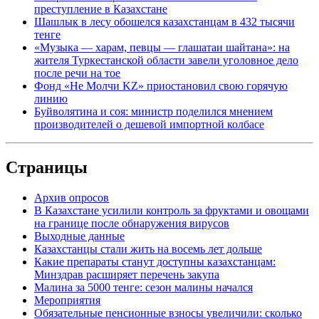
преступление в Казахстане
Шашлык в лесу обошелся казахстанцам в 432 тысячи
тенге
«Музыка — харам, певцы — глашатаи шайтана»: на
жителя Туркестанской области завели уголовное дело
после речи на тое
Фонд «Не Молчи KZ» приостановил свою горячую
линию
Буйволятина и соя: министр поделился мнением
производителей о дешевой импортной колбасе
Страницы
Архив опросов
В Казахстане усилили контроль за фруктами и овощами
на границе после обнаружения вирусов
Выходные данные
Казахстанцы стали жить на восемь лет дольше
Какие препараты станут доступны казахстанцам:
Минздрав расширяет перечень закупа
Малина за 5000 тенге: сезон малины начался
Мероприятия
Обязательные пенсионные взносы увеличили: сколько