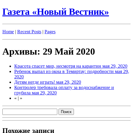
Газета «Новый Вестник»
Home
|
Recent Posts
|
Pages
Архивы: 29 Май 2020
Красота спасет мир, несмотря на карантин
мая 29, 2020
Ребенок выпал из окна в Темиртау: подробности
мая 29,
2020
Детям негде играть!
мая 29, 2020
Контролер требовала оплату за водоснабжение и
грубила
мая 29, 2020
«
|
»
Похожие записи