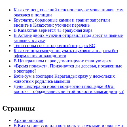
Казахстанец, спасший пенсионерку от мошенников, сам
оказался в полиции
Брусчатку, бордюрные камни и гранит запретили
ввозить в Казахстан: уточнен перечень
В Казахстан вернется 41-градусная жара
В Астане двоих мужчин отправили под арест за пьяные
заплывы в луже
Temu снова грозит огромный штраф в ЕС
Казахстанцы смогут получать слуховые аппараты без
оформления инвалидности
В Центральном парке демонтируют главную арку
«Время покажет». Приживутся ли деревья, посаженные
в экопарке?
Бэби-бум в зоопарке Караганды: сразу у нескольких
животных родились малыши
День шахтера на новой концертной площадке Юго-
востока – обрадовались ли этой новости карагандинцы?
Страницы
Архив опросов
В Казахстане усилили контроль за фруктами и овощами