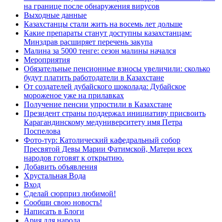
на границе после обнаружения вирусов
Выходные данные
Казахстанцы стали жить на восемь лет дольше
Какие препараты станут доступны казахстанцам:
Минздрав расширяет перечень закупа
Малина за 5000 тенге: сезон малины начался
Мероприятия
Обязательные пенсионные взносы увеличили: сколько
будут платить работодатели в Казахстане
От создателей дубайского шоколада: Дубайское
мороженое уже на прилавках
Получение пенсии упростили в Казахстане
Президент страны поддержал инициативу присвоить
Карагандинскому медуниверситету имя Петра
Поспелова
Фото-тур: Католический кафедральный собор
Пресвятой Девы Марии Фатимской, Матери всех
народов готовят к открытию.
Добавить объявления
Хрустальная Вода
Вход
Сделай сюрприз любимой!
Сообщи свою новость!
Написать в Блоги
Ария для народа