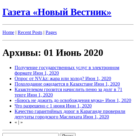
Газета «Новый Вестник»
Home
|
Recent Posts
|
Pages
Архивы: 01 Июнь 2020
Получение государственных услуг в электронном
формате
Июн 1, 2020
Опрос от NV.kz: жара или холод?
Июн 1, 2020
Похолодание ожидается в Казахстане
Июн 1, 2020
Казактелеком грозится начислить пеню за долг в 71
тенге
Июн 1, 2020
«Боюсь не дожить до освобождения мужа»
Июн 1, 2020
Что разрешено с 1 июня
Июн 1, 2020
Качество гарантийных дорог в Караганде проверили
депутаты городского Маслихата
Июн 1, 2020
«
|
»