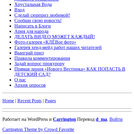
Хрустальная Вода
Вход
Сделай сюрприз любимой!
Сообщи свою новость!
Написать в Блоги
Ария для народа
ДЕЛАТЬ ВИДЕО МОЖЕТ КАЖДЫЙ!
Фото-галерея «КЛЁВое фото»
Галерея хенд-мейд работ наших читателей
Выиграй приз
Правила комментирования
Задай вопрос прокурору
Прямая линия «Нового Вестника» КАК ПОПАСТЬ В
ДЕТСКИЙ САД?
О нас
Архив опросов
Home
|
Recent Posts
|
Pages
Работает на WordPress и
Carrington
Перевод
d_ma
.
Войти
Carrington Theme by Crowd Favorite