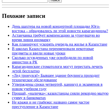
Похожие записи
День шахтера на новой концертной площадке Юго-
востока – обрадовались ли этой новости карагандинцы?
Астанчанка требует компенсацию за утонувшую во
время ливня иномарку
Как планируют ускорять очередь на жилье в Казахстане
В школах Казахстана переименовали некоторые
предметы и ввели новые уроки
Сколько осужденных уже освободили по новой
амнистии в РК
Карагандинские стоматологи могут перестать лечить
детей бесплатно
«Лед тронулся!» Бывшее здание боулинга проходит
техническое обследование
Утверждены сроки четвертей, каникул и экзаменов в
новом учебном году
Прощай, «наличка»: казахстанцы сняли рекордно малую
сумму в банкоматах
Не кражи и не грабежи: названо самое частое
преступление в Казахстане