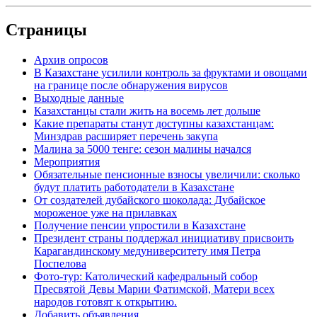
Страницы
Архив опросов
В Казахстане усилили контроль за фруктами и овощами
на границе после обнаружения вирусов
Выходные данные
Казахстанцы стали жить на восемь лет дольше
Какие препараты станут доступны казахстанцам:
Минздрав расширяет перечень закупа
Малина за 5000 тенге: сезон малины начался
Мероприятия
Обязательные пенсионные взносы увеличили: сколько
будут платить работодатели в Казахстане
От создателей дубайского шоколада: Дубайское
мороженое уже на прилавках
Получение пенсии упростили в Казахстане
Президент страны поддержал инициативу присвоить
Карагандинскому медуниверситету имя Петра
Поспелова
Фото-тур: Католический кафедральный собор
Пресвятой Девы Марии Фатимской, Матери всех
народов готовят к открытию.
Добавить объявления