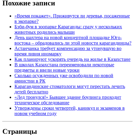
Похожие записи
«Время покажет». Приживутся ли деревья, посаженные
в экопарке?
Бэби-бум в зоопарке Караганды: сразу у нескольких
животных родились малыши
День шахтера на новой концертной площадке Юго-
востока – обрадовались ли этой новости карагандинцы?
Астанчанка требует компенсацию за утонувшую во
время ливня иномарку
Как планируют ускорять очередь на жилье в Казахстане
В школах Казахстана переименовали некоторые
предметы и ввели новые уроки
Сколько осужденных уже освободили по новой
амнистии в РК
Карагандинские стоматологи могут перестать лечить
детей бесплатно
«Лед тронулся!» Бывшее здание боулинга проходит
техническое обследование
Утверждены сроки четвертей, каникул и экзаменов в
новом учебном году
Страницы