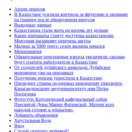
Архив опросов
В Казахстане усилили контроль за фруктами и овощами
на границе после обнаружения вирусов
Выходные данные
Казахстанцы стали жить на восемь лет дольше
Какие препараты станут доступны казахстанцам:
Минздрав расширяет перечень закупа
Малина за 5000 тенге: сезон малины начался
Мероприятия
Обязательные пенсионные взносы увеличили: сколько
будут платить работодатели в Казахстане
От создателей дубайского шоколада: Дубайское
мороженое уже на прилавках
Получение пенсии упростили в Казахстане
Президент страны поддержал инициативу присвоить
Карагандинскому медуниверситету имя Петра
Поспелова
Фото-тур: Католический кафедральный собор
Пресвятой Девы Марии Фатимской, Матери всех
народов готовят к открытию.
Добавить объявления
Хрустальная Вода
Вход
Сделай сюрприз любимой!