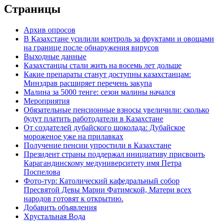
Страницы
Архив опросов
В Казахстане усилили контроль за фруктами и овощами
на границе после обнаружения вирусов
Выходные данные
Казахстанцы стали жить на восемь лет дольше
Какие препараты станут доступны казахстанцам:
Минздрав расширяет перечень закупа
Малина за 5000 тенге: сезон малины начался
Мероприятия
Обязательные пенсионные взносы увеличили: сколько
будут платить работодатели в Казахстане
От создателей дубайского шоколада: Дубайское
мороженое уже на прилавках
Получение пенсии упростили в Казахстане
Президент страны поддержал инициативу присвоить
Карагандинскому медуниверситету имя Петра
Поспелова
Фото-тур: Католический кафедральный собор
Пресвятой Девы Марии Фатимской, Матери всех
народов готовят к открытию.
Добавить объявления
Хрустальная Вода