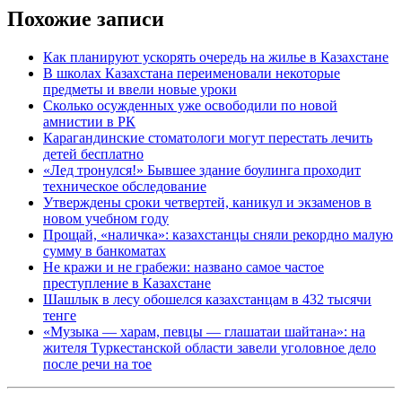
Похожие записи
Как планируют ускорять очередь на жилье в Казахстане
В школах Казахстана переименовали некоторые
предметы и ввели новые уроки
Сколько осужденных уже освободили по новой
амнистии в РК
Карагандинские стоматологи могут перестать лечить
детей бесплатно
«Лед тронулся!» Бывшее здание боулинга проходит
техническое обследование
Утверждены сроки четвертей, каникул и экзаменов в
новом учебном году
Прощай, «наличка»: казахстанцы сняли рекордно малую
сумму в банкоматах
Не кражи и не грабежи: названо самое частое
преступление в Казахстане
Шашлык в лесу обошелся казахстанцам в 432 тысячи
тенге
«Музыка — харам, певцы — глашатаи шайтана»: на
жителя Туркестанской области завели уголовное дело
после речи на тое