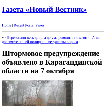
Газета «Новый Вестник»
Home
|
Recent Posts
|
Pages
«
«Перекопали весь двор, а до ума доводить не хотят»
|
А вы
доверяете нашей полиции – результаты опроса
»
Штормовое предупреждение
объявлено в Карагандинской
области на 7 октября