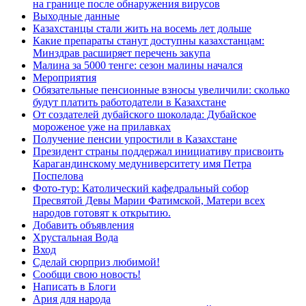
на границе после обнаружения вирусов
Выходные данные
Казахстанцы стали жить на восемь лет дольше
Какие препараты станут доступны казахстанцам:
Минздрав расширяет перечень закупа
Малина за 5000 тенге: сезон малины начался
Мероприятия
Обязательные пенсионные взносы увеличили: сколько
будут платить работодатели в Казахстане
От создателей дубайского шоколада: Дубайское
мороженое уже на прилавках
Получение пенсии упростили в Казахстане
Президент страны поддержал инициативу присвоить
Карагандинскому медуниверситету имя Петра
Поспелова
Фото-тур: Католический кафедральный собор
Пресвятой Девы Марии Фатимской, Матери всех
народов готовят к открытию.
Добавить объявления
Хрустальная Вода
Вход
Сделай сюрприз любимой!
Сообщи свою новость!
Написать в Блоги
Ария для народа