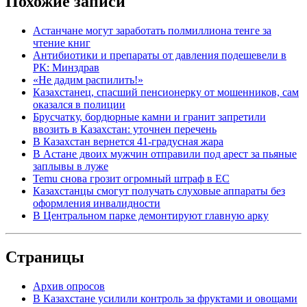
Похожие записи
Астанчане могут заработать полмиллиона тенге за
чтение книг
Антибиотики и препараты от давления подешевели в
РК: Минздрав
«Не дадим распилить!»
Казахстанец, спасший пенсионерку от мошенников, сам
оказался в полиции
Брусчатку, бордюрные камни и гранит запретили
ввозить в Казахстан: уточнен перечень
В Казахстан вернется 41-градусная жара
В Астане двоих мужчин отправили под арест за пьяные
заплывы в луже
Temu снова грозит огромный штраф в ЕС
Казахстанцы смогут получать слуховые аппараты без
оформления инвалидности
В Центральном парке демонтируют главную арку
Страницы
Архив опросов
В Казахстане усилили контроль за фруктами и овощами