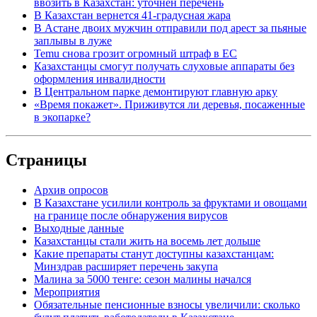
ввозить в Казахстан: уточнен перечень
В Казахстан вернется 41-градусная жара
В Астане двоих мужчин отправили под арест за пьяные
заплывы в луже
Temu снова грозит огромный штраф в ЕС
Казахстанцы смогут получать слуховые аппараты без
оформления инвалидности
В Центральном парке демонтируют главную арку
«Время покажет». Приживутся ли деревья, посаженные
в экопарке?
Страницы
Архив опросов
В Казахстане усилили контроль за фруктами и овощами
на границе после обнаружения вирусов
Выходные данные
Казахстанцы стали жить на восемь лет дольше
Какие препараты станут доступны казахстанцам:
Минздрав расширяет перечень закупа
Малина за 5000 тенге: сезон малины начался
Мероприятия
Обязательные пенсионные взносы увеличили: сколько