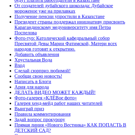
будут платить работодатели в Казахстане
От создателей дубайского шоколада: Дубайское
мороженое уже на прилавках
Получение пенсии упростили в Казахстане
Президент страны поддержал инициативу присвоить
Карагандинскому медуниверситету имя Петра
Поспелова
Фото-тур: Католический кафедральный собор
Пресвятой Девы Марии Фатимской, Матери всех
народов готовят к открытию.
Добавить объявления
Хрустальная Вода
Вход
Сделай сюрприз любимой!
Сообщи свою новость!
Написать в Блоги
Ария для народа
ДЕЛАТЬ ВИДЕО МОЖЕТ КАЖДЫЙ!
Фото-галерея «КЛЁВое фото»
Галерея хенд-мейд работ наших читателей
Выиграй приз
Правила комментирования
Задай вопрос прокурору
Прямая линия «Нового Вестника» КАК ПОПАСТЬ В
ДЕТСКИЙ САД?