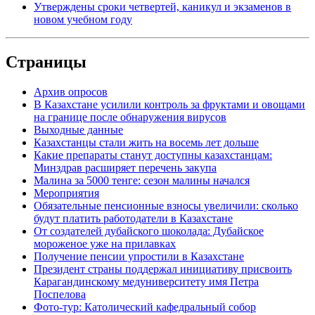
Утверждены сроки четвертей, каникул и экзаменов в
новом учебном году
Страницы
Архив опросов
В Казахстане усилили контроль за фруктами и овощами
на границе после обнаружения вирусов
Выходные данные
Казахстанцы стали жить на восемь лет дольше
Какие препараты станут доступны казахстанцам:
Минздрав расширяет перечень закупа
Малина за 5000 тенге: сезон малины начался
Мероприятия
Обязательные пенсионные взносы увеличили: сколько
будут платить работодатели в Казахстане
От создателей дубайского шоколада: Дубайское
мороженое уже на прилавках
Получение пенсии упростили в Казахстане
Президент страны поддержал инициативу присвоить
Карагандинскому медуниверситету имя Петра
Поспелова
Фото-тур: Католический кафедральный собор