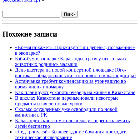
Похожие записи
«Время покажет». Приживутся ли деревья, посаженные
в экопарке?
Бэби-бум в зоопарке Караганды: сразу у нескольких
животных родились малыши
День шахтера на новой концертной площадке Юго-
востока – обрадовались ли этой новости карагандинцы?
Астанчанка требует компенсацию за утонувшую во
время ливня иномарку
Как планируют ускорять очередь на жилье в Казахстане
В школах Казахстана переименовали некоторые
предметы и ввели новые уроки
Сколько осужденных уже освободили по новой
амнистии в РК
Карагандинские стоматологи могут перестать лечить
детей бесплатно
«Лед тронулся!» Бывшее здание боулинга проходит
техническое обследование