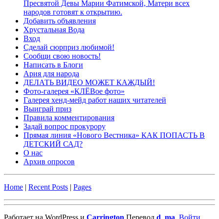
Пресвятой Девы Марии Фатимской, Матери всех
народов готовят к открытию.
Добавить объявления
Хрустальная Вода
Вход
Сделай сюрприз любимой!
Сообщи свою новость!
Написать в Блоги
Ария для народа
ДЕЛАТЬ ВИДЕО МОЖЕТ КАЖДЫЙ!
Фото-галерея «КЛЁВое фото»
Галерея хенд-мейд работ наших читателей
Выиграй приз
Правила комментирования
Задай вопрос прокурору
Прямая линия «Нового Вестника» КАК ПОПАСТЬ В
ДЕТСКИЙ САД?
О нас
Архив опросов
Home
|
Recent Posts
|
Pages
Работает на WordPress и
Carrington
Перевод
d_ma
.
Войти