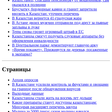
Казахстанец, спасший пенсионерку от мошенников, сам
оказался в полиции
Брусчатку, бордюрные камни и гранит запретили
ввозить в Казахстан: уточнен перечень
В Казахстан вернется 41-градусная жара
В Астане двоих мужчин отправили под арест за пьяные
заплывы в луже
Temu снова грозит огромный штраф в ЕС
Казахстанцы смогут получать слуховые аппараты без
оформления инвалидности
В Центральном парке демонтируют главную арку
«Время покажет». Приживутся ли деревья, посаженные
в экопарке?
Страницы
Архив опросов
В Казахстане усилили контроль за фруктами и овощами
на границе после обнаружения вирусов
Выходные данные
Казахстанцы стали жить на восемь лет дольше
Какие препараты станут доступны казахстанцам:
Минздрав расширяет перечень закупа
Малина за 5000 тенге: сезон малины начался