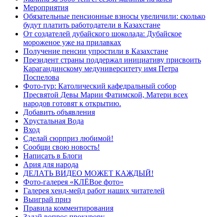
Мероприятия
Обязательные пенсионные взносы увеличили: сколько
будут платить работодатели в Казахстане
От создателей дубайского шоколада: Дубайское
мороженое уже на прилавках
Получение пенсии упростили в Казахстане
Президент страны поддержал инициативу присвоить
Карагандинскому медуниверситету имя Петра
Поспелова
Фото-тур: Католический кафедральный собор
Пресвятой Девы Марии Фатимской, Матери всех
народов готовят к открытию.
Добавить объявления
Хрустальная Вода
Вход
Сделай сюрприз любимой!
Сообщи свою новость!
Написать в Блоги
Ария для народа
ДЕЛАТЬ ВИДЕО МОЖЕТ КАЖДЫЙ!
Фото-галерея «КЛЁВое фото»
Галерея хенд-мейд работ наших читателей
Выиграй приз
Правила комментирования
Задай вопрос прокурору