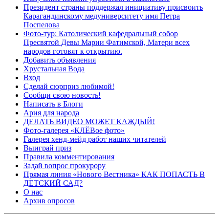
Президент страны поддержал инициативу присвоить
Карагандинскому медуниверситету имя Петра
Поспелова
Фото-тур: Католический кафедральный собор
Пресвятой Девы Марии Фатимской, Матери всех
народов готовят к открытию.
Добавить объявления
Хрустальная Вода
Вход
Сделай сюрприз любимой!
Сообщи свою новость!
Написать в Блоги
Ария для народа
ДЕЛАТЬ ВИДЕО МОЖЕТ КАЖДЫЙ!
Фото-галерея «КЛЁВое фото»
Галерея хенд-мейд работ наших читателей
Выиграй приз
Правила комментирования
Задай вопрос прокурору
Прямая линия «Нового Вестника» КАК ПОПАСТЬ В
ДЕТСКИЙ САД?
О нас
Архив опросов