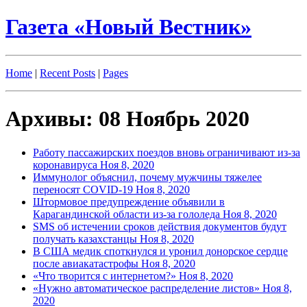
Газета «Новый Вестник»
Home
|
Recent Posts
|
Pages
Архивы: 08 Ноябрь 2020
Работу пассажирских поездов вновь ограничивают из-за
коронавируса
Ноя 8, 2020
Иммунолог объяснил, почему мужчины тяжелее
переносят COVID-19
Ноя 8, 2020
Штормовое предупреждение объявили в
Карагандинской области из-за гололеда
Ноя 8, 2020
SMS об истечении сроков действия документов будут
получать казахстанцы
Ноя 8, 2020
В США медик споткнулся и уронил донорское сердце
после авиакатастрофы
Ноя 8, 2020
«Что творится с интернетом?»
Ноя 8, 2020
«Нужно автоматическое распределение листов»
Ноя 8,
2020