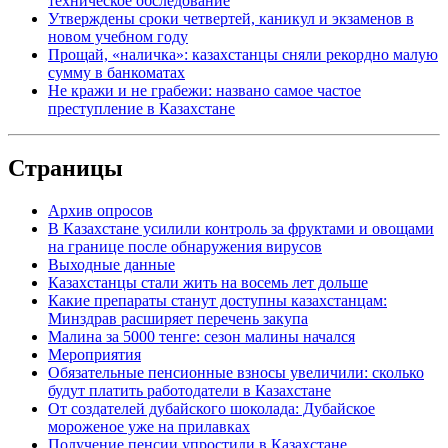
техническое обследование
Утверждены сроки четвертей, каникул и экзаменов в
новом учебном году
Прощай, «наличка»: казахстанцы сняли рекордно малую
сумму в банкоматах
Не кражи и не грабежи: названо самое частое
преступление в Казахстане
Страницы
Архив опросов
В Казахстане усилили контроль за фруктами и овощами
на границе после обнаружения вирусов
Выходные данные
Казахстанцы стали жить на восемь лет дольше
Какие препараты станут доступны казахстанцам:
Минздрав расширяет перечень закупа
Малина за 5000 тенге: сезон малины начался
Мероприятия
Обязательные пенсионные взносы увеличили: сколько
будут платить работодатели в Казахстане
От создателей дубайского шоколада: Дубайское
мороженое уже на прилавках
Получение пенсии упростили в Казахстане