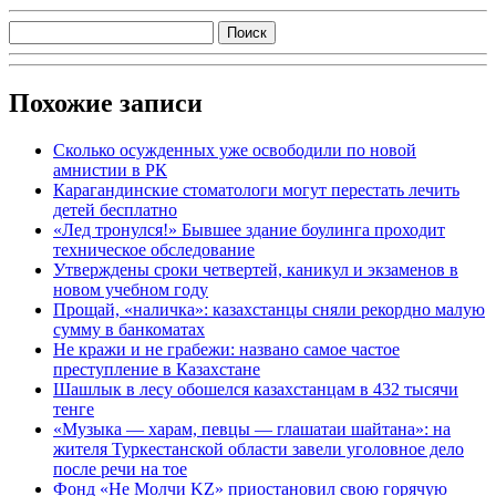
Похожие записи
Сколько осужденных уже освободили по новой
амнистии в РК
Карагандинские стоматологи могут перестать лечить
детей бесплатно
«Лед тронулся!» Бывшее здание боулинга проходит
техническое обследование
Утверждены сроки четвертей, каникул и экзаменов в
новом учебном году
Прощай, «наличка»: казахстанцы сняли рекордно малую
сумму в банкоматах
Не кражи и не грабежи: названо самое частое
преступление в Казахстане
Шашлык в лесу обошелся казахстанцам в 432 тысячи
тенге
«Музыка — харам, певцы — глашатаи шайтана»: на
жителя Туркестанской области завели уголовное дело
после речи на тое
Фонд «Не Молчи KZ» приостановил свою горячую