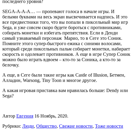
последнего уровня?
SEGA-A-A-A… — пропевают голоса в начале игры. И
белыми буквами на весь экран высвечивается надпись. И это
все предвестники того, что вы попали в пиксельный мир игр
Sega, и уже совсем скоро будете бороться с противниками,
собирать монетки и избегать препятствия. Если в Денди
самый узнаваемый персонаж Марио, то в Сеге это Соник.
Помните этого супер-быстрого ежика с синими волосами,
который среди пиксельных пальм собирает монетки, набирает
скорость и одолевает противников. А еще в игре Супер Соник
можно было играть вдвоем – кто-то за Соника, а кто-то за
белочку.
А еще, в Сеге были такие игры как Castle of Illusion, Бетмен,
Алладин, Warsong, Tiny Toon и многое другое.
А какая игровая приставка вам нравилась больше: Dendy или
Sega?
Автор
Евгения
16 Ноябрь, 2020.
Рубрики:
Люди
,
Общество
,
Свежие новости
,
Тоже новости