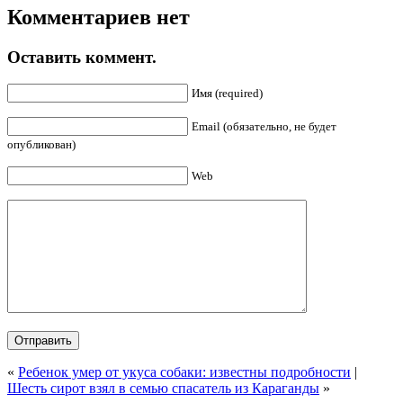
Комментариев нет
Оставить коммент.
Имя (required)
Email (обязательно, не будет
опубликован)
Web
«
Ребенок умер от укуса собаки: известны подробности
|
Шесть сирот взял в семью спасатель из Караганды
»