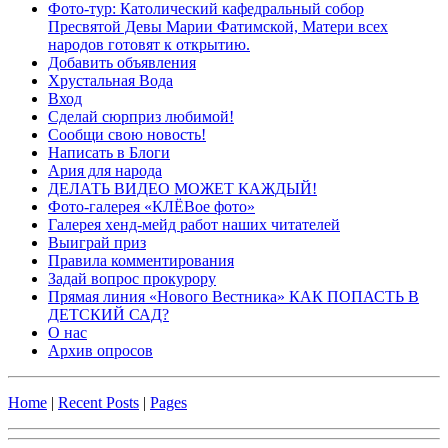
Фото-тур: Католический кафедральный собор
Пресвятой Девы Марии Фатимской, Матери всех
народов готовят к открытию.
Добавить объявления
Хрустальная Вода
Вход
Сделай сюрприз любимой!
Сообщи свою новость!
Написать в Блоги
Ария для народа
ДЕЛАТЬ ВИДЕО МОЖЕТ КАЖДЫЙ!
Фото-галерея «КЛЁВое фото»
Галерея хенд-мейд работ наших читателей
Выиграй приз
Правила комментирования
Задай вопрос прокурору
Прямая линия «Нового Вестника» КАК ПОПАСТЬ В
ДЕТСКИЙ САД?
О нас
Архив опросов
Home
|
Recent Posts
|
Pages