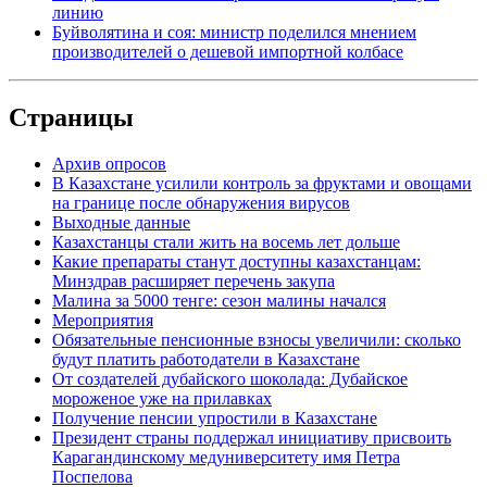
линию
Буйволятина и соя: министр поделился мнением
производителей о дешевой импортной колбасе
Страницы
Архив опросов
В Казахстане усилили контроль за фруктами и овощами
на границе после обнаружения вирусов
Выходные данные
Казахстанцы стали жить на восемь лет дольше
Какие препараты станут доступны казахстанцам:
Минздрав расширяет перечень закупа
Малина за 5000 тенге: сезон малины начался
Мероприятия
Обязательные пенсионные взносы увеличили: сколько
будут платить работодатели в Казахстане
От создателей дубайского шоколада: Дубайское
мороженое уже на прилавках
Получение пенсии упростили в Казахстане
Президент страны поддержал инициативу присвоить
Карагандинскому медуниверситету имя Петра
Поспелова