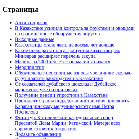
Страницы
Архив опросов
В Казахстане усилили контроль за фруктами и овощами
на границе после обнаружения вирусов
Выходные данные
Казахстанцы стали жить на восемь лет дольше
Какие препараты станут доступны казахстанцам:
Минздрав расширяет перечень закупа
Малина за 5000 тенге: сезон малины начался
Мероприятия
Обязательные пенсионные взносы увеличили: сколько
будут платить работодатели в Казахстане
От создателей дубайского шоколада: Дубайское
мороженое уже на прилавках
Получение пенсии упростили в Казахстане
Президент страны поддержал инициативу присвоить
Карагандинскому медуниверситету имя Петра
Поспелова
Фото-тур: Католический кафедральный собор
Пресвятой Девы Марии Фатимской, Матери всех
народов готовят к открытию.
Добавить объявления