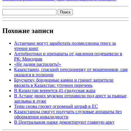
Похожие записи
Астанчане могут заработать полмиллиона тенге за
чтение книг
Антибиотики и препараты от давления подешевели в
РК: Минздрав
«Не дадим распилить!»
Казахстанец, спасший пенсионерку от мошенников, сам
оказался в полиции
Брусчатку, бордюрные камни и гранит запретили
ввозить в Казахстан: уточнен перечень
В Казахстан вернется 41-градусная жара
В Астане двоих мужчин отправили под арест за пьяные
заплывы в луже
Temu снова грозит огромный штраф в ЕС
Казахстанцы смогут получать слуховые аппараты без
оформления инвалидности
В Центральном парке демонтируют главную арку