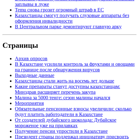
заплывы в луже
Temu снова грозит огромный штраф в ЕС
Казахстанцы смогут получать слуховые аппараты без
оформления инвалидности
В Центральном парке демонтируют главную арку
Страницы
Архив опросов
В Казахстане усилили контроль за фруктами и овощами
на границе после обнаружения вирусов
Выходные данные
Казахстанцы стали жить на восемь лет дольше
Какие препараты станут доступны казахстанцам:
Минздрав расширяет перечень закупа
Малина за 5000 тенге: сезон малины начался
Мероприятия
Обязательные пенсионные взносы увеличили: сколько
будут платить работодатели в Казахстане
От создателей дубайского шоколада: Дубайское
мороженое уже на прилавках
Получение пенсии упростили в Казахстане
Президент страны поддержал инициативу присвоить