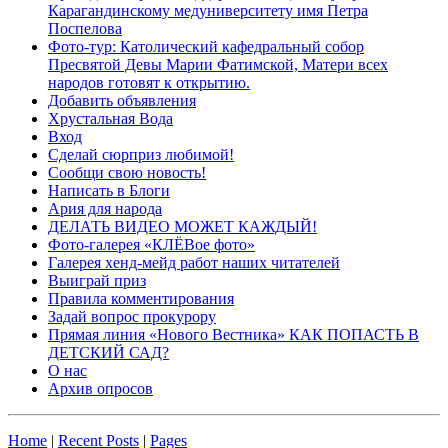
Карагандинскому медуниверситету имя Петра
Поспелова
Фото-тур: Католический кафедральный собор
Пресвятой Девы Марии Фатимской, Матери всех
народов готовят к открытию.
Добавить объявления
Хрустальная Вода
Вход
Сделай сюрприз любимой!
Сообщи свою новость!
Написать в Блоги
Ария для народа
ДЕЛАТЬ ВИДЕО МОЖЕТ КАЖДЫЙ!
Фото-галерея «КЛЁВое фото»
Галерея хенд-мейд работ наших читателей
Выиграй приз
Правила комментирования
Задай вопрос прокурору
Прямая линия «Нового Вестника» КАК ПОПАСТЬ В
ДЕТСКИЙ САД?
О нас
Архив опросов
Home
|
Recent Posts
|
Pages