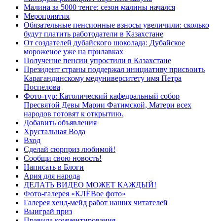
Малина за 5000 тенге: сезон малины начался
Мероприятия
Обязательные пенсионные взносы увеличили: сколько
будут платить работодатели в Казахстане
От создателей дубайского шоколада: Дубайское
мороженое уже на прилавках
Получение пенсии упростили в Казахстане
Президент страны поддержал инициативу присвоить
Карагандинскому медуниверситету имя Петра
Поспелова
Фото-тур: Католический кафедральный собор
Пресвятой Девы Марии Фатимской, Матери всех
народов готовят к открытию.
Добавить объявления
Хрустальная Вода
Вход
Сделай сюрприз любимой!
Сообщи свою новость!
Написать в Блоги
Ария для народа
ДЕЛАТЬ ВИДЕО МОЖЕТ КАЖДЫЙ!
Фото-галерея «КЛЁВое фото»
Галерея хенд-мейд работ наших читателей
Выиграй приз
Правила комментирования