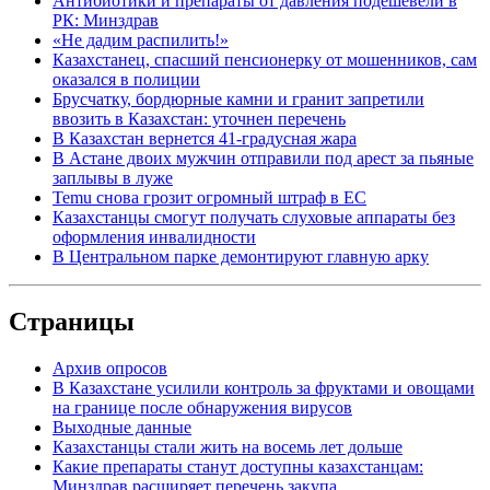
Антибиотики и препараты от давления подешевели в
РК: Минздрав
«Не дадим распилить!»
Казахстанец, спасший пенсионерку от мошенников, сам
оказался в полиции
Брусчатку, бордюрные камни и гранит запретили
ввозить в Казахстан: уточнен перечень
В Казахстан вернется 41-градусная жара
В Астане двоих мужчин отправили под арест за пьяные
заплывы в луже
Temu снова грозит огромный штраф в ЕС
Казахстанцы смогут получать слуховые аппараты без
оформления инвалидности
В Центральном парке демонтируют главную арку
Страницы
Архив опросов
В Казахстане усилили контроль за фруктами и овощами
на границе после обнаружения вирусов
Выходные данные
Казахстанцы стали жить на восемь лет дольше
Какие препараты станут доступны казахстанцам:
Минздрав расширяет перечень закупа