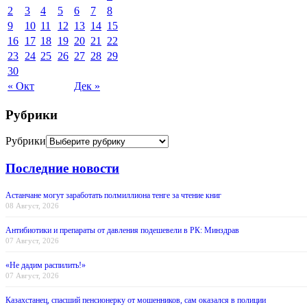
2
3
4
5
6
7
8
9
10
11
12
13
14
15
16
17
18
19
20
21
22
23
24
25
26
27
28
29
30
« Окт
Дек »
Рубрики
Рубрики
Последние новости
Астанчане могут заработать полмиллиона тенге за чтение книг
08 Август, 2026
Антибиотики и препараты от давления подешевели в РК: Минздрав
07 Август, 2026
«Не дадим распилить!»
07 Август, 2026
Казахстанец, спасший пенсионерку от мошенников, сам оказался в полиции