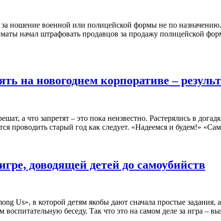
ь за ношение военной или полицейской формы не по назначению.
Алматы начал штрафовать продавцов за продажу полицейской фо
ять на новогоднем корпоративе – резуль
ешат, а что запретят – это пока неизвестно. Растерялись в дога
еется проводить старый год как следует. «Надеемся и будем!» «Сам
гре, доводящей детей до самоубийств
ong Us», в которой детям якобы дают сначала простые задания, 
ом воспитательную беседу. Так что это на самом деле за игра – 