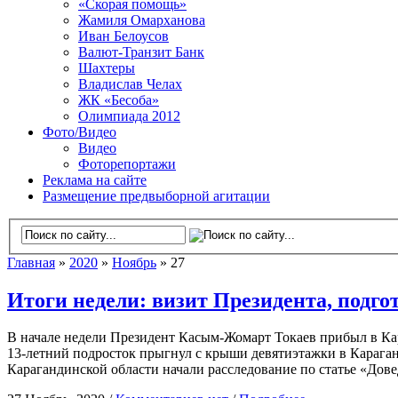
«Скорая помощь»
Жамиля Омарханова
Иван Белоусов
Валют-Транзит Банк
Шахтеры
Владислав Челах
ЖК «Бесоба»
Олимпиада 2012
Фото/Видео
Видео
Фоторепортажи
Реклама на сайте
Размещение предвыборной агитации
Главная
»
2020
»
Ноябрь
» 27
Итоги недели: визит Президента, подго
В начале недели Президент Касым-Жомарт Токаев прибыл в Ка
13-летний подросток прыгнул с крыши девятиэтажки в Карага
Карагандинской области начали расследование по статье «Дове