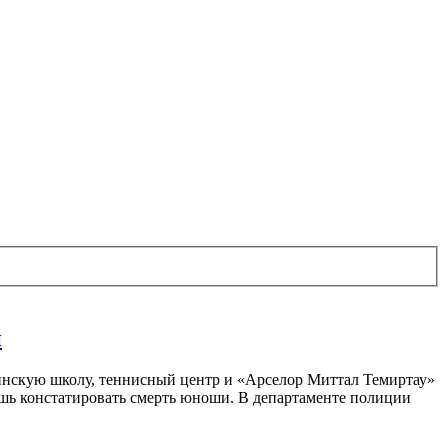
й
инскую школу, теннисный центр и «Арселор Миттал Темиртау»
ишь констатировать смерть юноши. В департаменте полиции