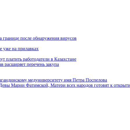
а границе после обнаружения вирусов
е уже на прилавках
ут платить работодатели в Казахстане
в расширяет перечень закупа
агандинскому медуниверситету имя Петра Поспелова
Девы Марии Фатимской, Матери всех народов готовят к открыт