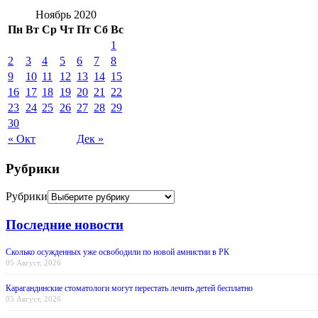
Ноябрь 2020
Пн
Вт
Ср
Чт
Пт
Сб
Вс
1
2
3
4
5
6
7
8
9
10
11
12
13
14
15
16
17
18
19
20
21
22
23
24
25
26
27
28
29
30
« Окт
Дек »
Рубрики
Рубрики
Последние новости
Сколько осужденных уже освободили по новой амнистии в РК
05 Август, 2026
Карагандинские стоматологи могут перестать лечить детей бесплатно
05 Август, 2026