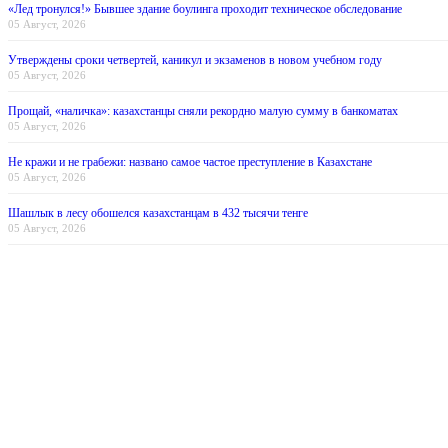
«Лед тронулся!» Бывшее здание боулинга проходит техническое обследование
05 Август, 2026
Утверждены сроки четвертей, каникул и экзаменов в новом учебном году
05 Август, 2026
Прощай, «наличка»: казахстанцы сняли рекордно малую сумму в банкоматах
05 Август, 2026
Не кражи и не грабежи: названо самое частое преступление в Казахстане
05 Август, 2026
Шашлык в лесу обошелся казахстанцам в 432 тысячи тенге
05 Август, 2026