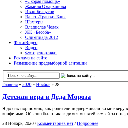
«Скорая помощь»
Жамиля Омарханова
Иван Белоусов
Валют-Транзит Банк
Шахтеры
Владислав Челах
ЖК «Бесоба»
Олимпиада 2012
Фото/Видео
Видео
Фоторепортажи
Реклама на сайте
Размещение предвыборной агитации
Главная
»
2020
»
Ноябрь
» 28
Детская вера в Деда Мороза
Я до сих пор помню, как родители поддерживали во мне веру в
конфетами. Обычно было так: садимся мы всей семьей за стол,
28 Ноябрь, 2020 /
Комментариев нет
/
Подробнее