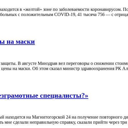
находится в «желтой» зоне по заболеваемости коронавирусом. П
 больных с положительным COVID-19, 41 тысяча 756 — с отрицат
ы на маски
ок защиты. В августе Минздрав вел переговоры о снижении стоим
ные цены на маски. Об этом сказал министр здравоохранения РК 
безграмотные специалисты?»
орый находится на Магнитогорской 24 на получение повторного 
ять мне сделали неправильную справку, сказали прийти через тр