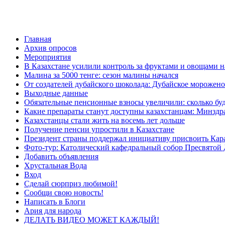
Главная
Архив опросов
Мероприятия
В Казахстане усилили контроль за фруктами и овощами н
Малина за 5000 тенге: сезон малины начался
От создателей дубайского шоколада: Дубайское морожено
Выходные данные
Обязательные пенсионные взносы увеличили: сколько буд
Какие препараты станут доступны казахстанцам: Минздра
Казахстанцы стали жить на восемь лет дольше
Получение пенсии упростили в Казахстане
Президент страны поддержал инициативу присвоить Кар
Фото-тур: Католический кафедральный собор Пресвятой 
Добавить объявления
Хрустальная Вода
Вход
Сделай сюрприз любимой!
Сообщи свою новость!
Написать в Блоги
Ария для народа
ДЕЛАТЬ ВИДЕО МОЖЕТ КАЖДЫЙ!