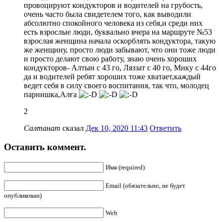
провоцируют кондукторов и водителей на грубость,
очень часто была свидетелем того, как выводили
абсолютно спокойного человека из себя,и среди них
есть взрослые люди, буквально вчера на маршруте №53
взрослая женщина начала оскорблять кондуктора, такую
же женщину, просто люди забывают, что они тоже люди
и просто делают свою работу, знаю очень хороших
кондукторов- Алтын с 43 го, Ляззат с 40 го, Мику с 44го
да и водителей ребят хороших тоже хватает,каждый
ведет себя в силу своего воспитания, так что, молодец
парнишка,Алға
2
Салтанат
сказал
Дек 10, 2020 11:43
Ответить
Оставить коммент.
Имя (required)
Email (обязательно, не будет
опубликован)
Web