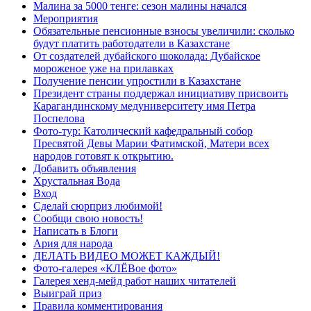
Малина за 5000 тенге: сезон малины начался
Мероприятия
Обязательные пенсионные взносы увеличили: сколько
будут платить работодатели в Казахстане
От создателей дубайского шоколада: Дубайское
мороженое уже на прилавках
Получение пенсии упростили в Казахстане
Президент страны поддержал инициативу присвоить
Карагандинскому медуниверситету имя Петра
Поспелова
Фото-тур: Католический кафедральный собор
Пресвятой Девы Марии Фатимской, Матери всех
народов готовят к открытию.
Добавить объявления
Хрустальная Вода
Вход
Сделай сюрприз любимой!
Сообщи свою новость!
Написать в Блоги
Ария для народа
ДЕЛАТЬ ВИДЕО МОЖЕТ КАЖДЫЙ!
Фото-галерея «КЛЁВое фото»
Галерея хенд-мейд работ наших читателей
Выиграй приз
Правила комментирования