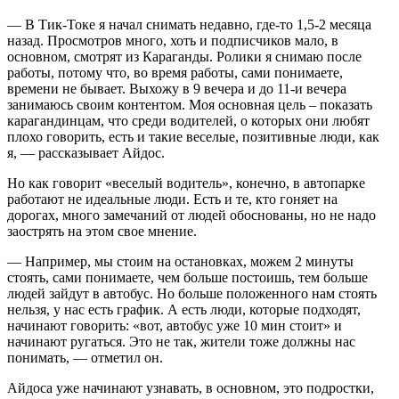
— В Тик-Токе я начал снимать недавно, где-то 1,5-2 месяца
назад. Просмотров много, хоть и подписчиков мало, в
основном, смотрят из Караганды. Ролики я снимаю после
работы, потому что, во время работы, сами понимаете,
времени не бывает. Выхожу в 9 вечера и до 11-и вечера
занимаюсь своим контентом. Моя основная цель – показать
карагандинцам, что среди водителей, о которых они любят
плохо говорить, есть и такие веселые, позитивные люди, как
я, — рассказывает Айдос.
Но как говорит «веселый водитель», конечно, в автопарке
работают не идеальные люди. Есть и те, кто гоняет на
дорогах, много замечаний от людей обоснованы, но не надо
заострять на этом свое мнение.
— Например, мы стоим на остановках, можем 2 минуты
стоять, сами понимаете, чем больше постоишь, тем больше
людей зайдут в автобус. Но больше положенного нам стоять
нельзя, у нас есть график. А есть люди, которые подходят,
начинают говорить: «вот, автобус уже 10 мин стоит» и
начинают ругаться. Это не так, жители тоже должны нас
понимать, — отметил он.
Айдоса уже начинают узнавать, в основном, это подростки,