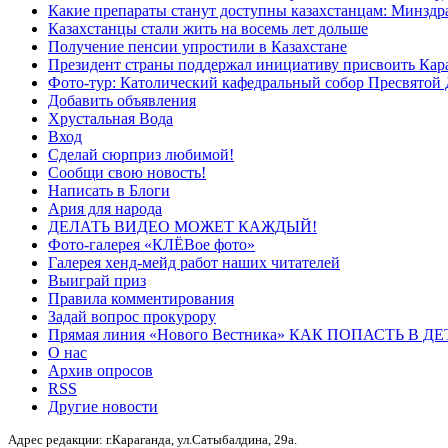
Какие препараты станут доступны казахстанцам: Минздра
Казахстанцы стали жить на восемь лет дольше
Получение пенсии упростили в Казахстане
Президент страны поддержал инициативу присвоить Кар
Фото-тур: Католический кафедральный собор Пресвятой 
Добавить объявления
Хрустальная Вода
Вход
Сделай сюрприз любимой!
Сообщи свою новость!
Написать в Блоги
Ария для народа
ДЕЛАТЬ ВИДЕО МОЖЕТ КАЖДЫЙ!
Фото-галерея «КЛЁВое фото»
Галерея хенд-мейд работ наших читателей
Выиграй приз
Правила комментирования
Задай вопрос прокурору
Прямая линия «Нового Вестника» КАК ПОПАСТЬ В 
О нас
Архив опросов
RSS
Другие новости
Адрес редакции: г.Караганда, ул.Сатыбалдина, 29а.