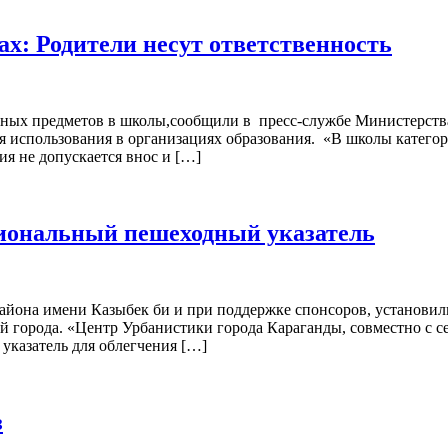
х: Родители несут ответственность
енных предметов в школы,сообщили в пресс-службе Министерств
я использования в организациях образования. «В школы катего
ия не допускается внос и […]
иональный пешеходный указатель
района имени Казыбек би и при поддержке спонсоров, установил
ей города. «Центр Урбанистики города Караганды, совместно с 
казатель для облегчения […]
з