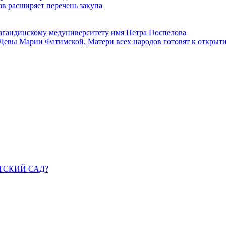
в расширяет перечень закупа
агандинскому медуниверситету имя Петра Поспелова
Девы Марии Фатимской, Матери всех народов готовят к открыт
ДЕТСКИЙ САД?