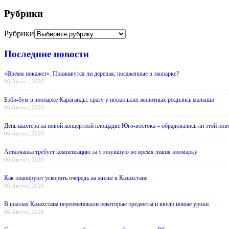
Рубрики
Рубрики
Последние новости
«Время покажет». Приживутся ли деревья, посаженные в экопарке?
06 Август, 2026
Бэби-бум в зоопарке Караганды: сразу у нескольких животных родились малыши
06 Август, 2026
День шахтера на новой концертной площадке Юго-востока – обрадовались ли этой нов
06 Август, 2026
Астанчанка требует компенсацию за утонувшую во время ливня иномарку
06 Август, 2026
Как планируют ускорять очередь на жилье в Казахстане
06 Август, 2026
В школах Казахстана переименовали некоторые предметы и ввели новые уроки
06 Август, 2026