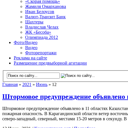
«Скорая помощь»
Жамиля Омарханова
Иван Белоусов
Валют-Транзит Банк
Шахтеры
Владислав Челах
ЖК «Бесоба»
Олимпиада 2012
Фото/Видео
Видео
Фоторепортажи
Реклама на сайте
Размещение предвыборной агитации
Главная
»
2021
»
Июнь
» 12
Штормовое предупреждение объявлено в
Штормовое предупреждение объявлено в 11 областях Казахстан
пожарная опасность. В Карагандинской области ветер восточны
северо-западный, северный, местами 15-20 метров в секунду. 