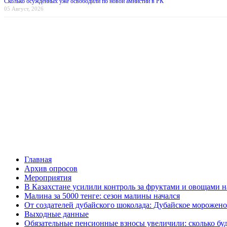
Сколько осужденных уже освободили по новой амнистии в РК
05 Август, 2026
Главная
Архив опросов
Мероприятия
В Казахстане усилили контроль за фруктами и овощами н
Малина за 5000 тенге: сезон малины начался
От создателей дубайского шоколада: Дубайское морожено
Выходные данные
Обязательные пенсионные взносы увеличили: сколько буд