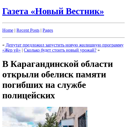
Газета «Новый Вестник»
Home
|
Recent Posts
|
Pages
«
Депутат предложил запустить новую жилищную программу
«Жер үй»
|
Сколько будет стоить новый урожай?
»
В Карагандинской области
открыли обелиск памяти
погибших на службе
полицейских