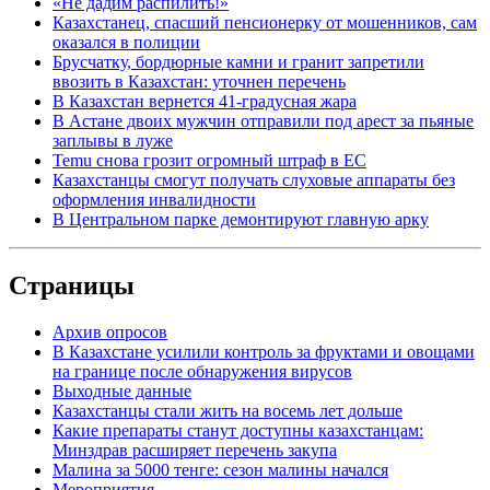
«Не дадим распилить!»
Казахстанец, спасший пенсионерку от мошенников, сам
оказался в полиции
Брусчатку, бордюрные камни и гранит запретили
ввозить в Казахстан: уточнен перечень
В Казахстан вернется 41-градусная жара
В Астане двоих мужчин отправили под арест за пьяные
заплывы в луже
Temu снова грозит огромный штраф в ЕС
Казахстанцы смогут получать слуховые аппараты без
оформления инвалидности
В Центральном парке демонтируют главную арку
Страницы
Архив опросов
В Казахстане усилили контроль за фруктами и овощами
на границе после обнаружения вирусов
Выходные данные
Казахстанцы стали жить на восемь лет дольше
Какие препараты станут доступны казахстанцам:
Минздрав расширяет перечень закупа
Малина за 5000 тенге: сезон малины начался
Мероприятия