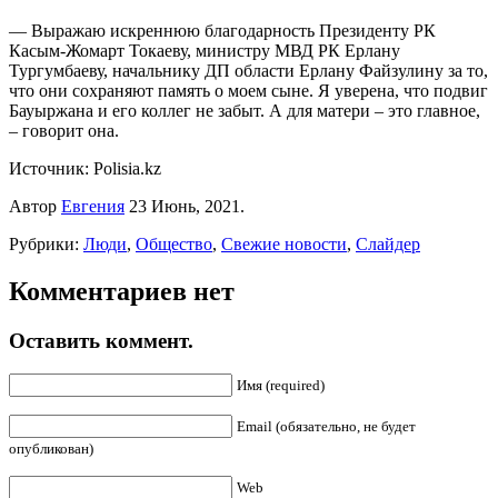
— Выражаю искреннюю благодарность Президенту РК
Касым-Жомарт Токаеву, министру МВД РК Ерлану
Тургумбаеву, начальнику ДП области Ерлану Файзулину за то,
что они сохраняют память о моем сыне. Я уверена, что подвиг
Бауыржана и его коллег не забыт. А для матери – это главное,
– говорит она.
Источник: Polisia.kz
Автор
Евгения
23 Июнь, 2021.
Рубрики:
Люди
,
Общество
,
Свежие новости
,
Слайдер
Комментариев нет
Оставить коммент.
Имя (required)
Email (обязательно, не будет
опубликован)
Web