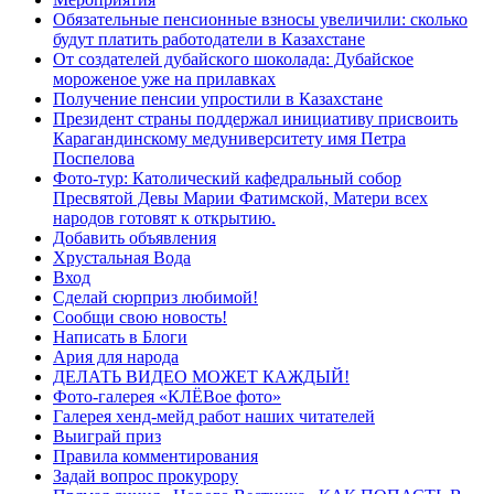
Обязательные пенсионные взносы увеличили: сколько
будут платить работодатели в Казахстане
От создателей дубайского шоколада: Дубайское
мороженое уже на прилавках
Получение пенсии упростили в Казахстане
Президент страны поддержал инициативу присвоить
Карагандинскому медуниверситету имя Петра
Поспелова
Фото-тур: Католический кафедральный собор
Пресвятой Девы Марии Фатимской, Матери всех
народов готовят к открытию.
Добавить объявления
Хрустальная Вода
Вход
Сделай сюрприз любимой!
Сообщи свою новость!
Написать в Блоги
Ария для народа
ДЕЛАТЬ ВИДЕО МОЖЕТ КАЖДЫЙ!
Фото-галерея «КЛЁВое фото»
Галерея хенд-мейд работ наших читателей
Выиграй приз
Правила комментирования
Задай вопрос прокурору