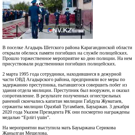
В поселке Агадырь Шетского района Карагандинской области
открыли обелиск памяти погибших на службе полицейских.
Прошло торжественное мероприятие ко дню полиции. На нем
присуствовали родственники погибших полицейских.
2 марта 1995 года сотрудники, находившиеся в дежурной
части ОВД Агадырского района, предприняли все меры по
задержанию преступника, пытавшегося совершить побег из
здания отдела милиции. Преступник был вооружен, и оказал
сопротивление. В результате полученных огнестрельных
ранений скончались капитан милиции Габдула Жуматаев,
сержанты милиции Оразбай Тугамбаев, Бауыржан. 3 декабря
2020 года Указом Президента РК они посмертно награждены
медалью “Ерлігі үшін”.
На мероприятии выступила мать Бауыржана Серикова
Жанылган Мешелова.