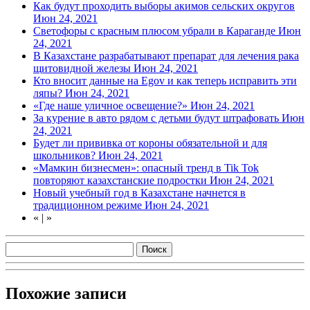
Как будут проходить выборы акимов сельских округов
Июн 24, 2021
Светофоры с красным плюсом убрали в Караганде
Июн
24, 2021
В Казахстане разрабатывают препарат для лечения рака
щитовидной железы
Июн 24, 2021
Кто вносит данные на Egov и как теперь исправить эти
ляпы?
Июн 24, 2021
«Где наше уличное освещение?»
Июн 24, 2021
За курение в авто рядом с детьми будут штрафовать
Июн
24, 2021
Будет ли прививка от короны обязательной и для
школьников?
Июн 24, 2021
«Мамкин бизнесмен»: опасный тренд в Tik Tok
повторяют казахстанские подростки
Июн 24, 2021
Новый учебный год в Казахстане начнется в
традиционном режиме
Июн 24, 2021
«
|
»
Похожие записи