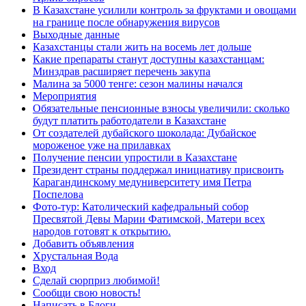
В Казахстане усилили контроль за фруктами и овощами
на границе после обнаружения вирусов
Выходные данные
Казахстанцы стали жить на восемь лет дольше
Какие препараты станут доступны казахстанцам:
Минздрав расширяет перечень закупа
Малина за 5000 тенге: сезон малины начался
Мероприятия
Обязательные пенсионные взносы увеличили: сколько
будут платить работодатели в Казахстане
От создателей дубайского шоколада: Дубайское
мороженое уже на прилавках
Получение пенсии упростили в Казахстане
Президент страны поддержал инициативу присвоить
Карагандинскому медуниверситету имя Петра
Поспелова
Фото-тур: Католический кафедральный собор
Пресвятой Девы Марии Фатимской, Матери всех
народов готовят к открытию.
Добавить объявления
Хрустальная Вода
Вход
Сделай сюрприз любимой!
Сообщи свою новость!
Написать в Блоги