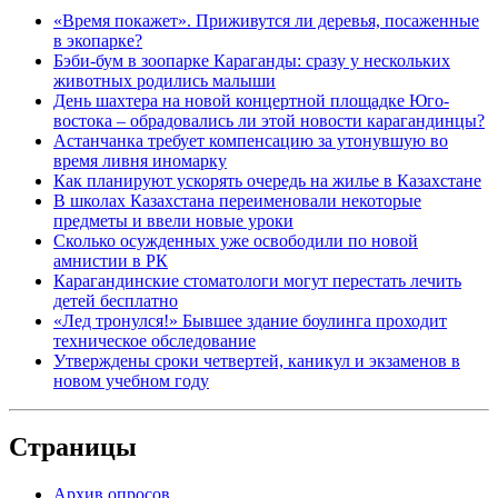
«Время покажет». Приживутся ли деревья, посаженные
в экопарке?
Бэби-бум в зоопарке Караганды: сразу у нескольких
животных родились малыши
День шахтера на новой концертной площадке Юго-
востока – обрадовались ли этой новости карагандинцы?
Астанчанка требует компенсацию за утонувшую во
время ливня иномарку
Как планируют ускорять очередь на жилье в Казахстане
В школах Казахстана переименовали некоторые
предметы и ввели новые уроки
Сколько осужденных уже освободили по новой
амнистии в РК
Карагандинские стоматологи могут перестать лечить
детей бесплатно
«Лед тронулся!» Бывшее здание боулинга проходит
техническое обследование
Утверждены сроки четвертей, каникул и экзаменов в
новом учебном году
Страницы
Архив опросов