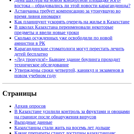
День шахтера на новой концертной площадке Юго-
востока – обрадовались ли этой новости карагандинцы?
Астанчанка требует компенсацию за утонувшую во
время ливня иномарку
Как планируют ускорять очередь на жилье в Казахстане
В школах Казахстана переименовали некоторые
предметы и ввели новые уроки
Сколько осужденных уже освободили по новой
амнистии в РК
Карагандинские стоматологи могут перестать лечить
детей бесплатно
«Лед тронулся!» Бывшее здание боулинга проходит
техническое обследование
Утверждены сроки четвертей, каникул и экзаменов в
новом учебном году
Страницы
Архив опросов
В Казахстане усилили контроль за фруктами и овощами
на границе после обнаружения вирусов
Выходные данные
Казахстанцы стали жить на восемь лет дольше
Какие препараты станут доступны казахстанцам: