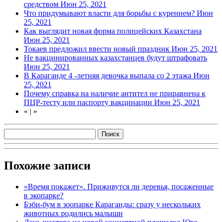
средством
Июн 25, 2021
Что придумывают власти для борьбы с курением?
Июн
25, 2021
Как выглядит новая форма полицейских Казахстана
Июн 25, 2021
Токаев предложил ввести новый праздник
Июн 25, 2021
Не вакцинированных казахстанцев будут штрафовать
Июн 25, 2021
В Караганде 4 -летняя девочка выпала со 2 этажа
Июн
25, 2021
Почему справка на наличие антител не приравнена к
ПЦР-тесту или паспорту вакцинации
Июн 25, 2021
«
|
»
Похожие записи
«Время покажет». Приживутся ли деревья, посаженные
в экопарке?
Бэби-бум в зоопарке Караганды: сразу у нескольких
животных родились малыши