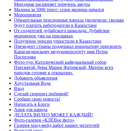
Минздрав расширяет перечень закупа
Малина за 5000 тенге: сезон малины начался
Мероприятия
Обязательные пенсионные взносы увеличили: сколько
будут платить работодатели в Казахстане
От создателей дубайского шоколада: Дубайское
мороженое уже на прилавках
Получение пенсии упростили в Казахстане
Президент страны поддержал инициативу присвоить
Карагандинскому медуниверситету имя Петра
Поспелова
Фото-тур: Католический кафедральный собор
Пресвятой Девы Марии Фатимской, Матери всех
народов готовят к открытию.
Добавить объявления
Хрустальная Вода
Вход
Сделай сюрприз любимой!
Сообщи свою новость!
Написать в Блоги
Ария для народа
ДЕЛАТЬ ВИДЕО МОЖЕТ КАЖДЫЙ!
Фото-галерея «КЛЁВое фото»
Галерея хенд-мейд работ наших читателей
Выиграй приз