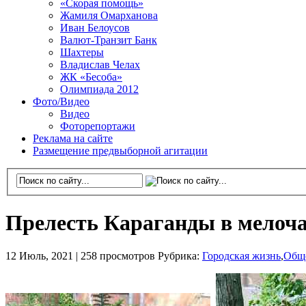
«Скорая помощь»
Жамиля Омарханова
Иван Белоусов
Валют-Транзит Банк
Шахтеры
Владислав Челах
ЖК «Бесоба»
Олимпиада 2012
Фото/Видео
Видео
Фоторепортажи
Реклама на сайте
Размещение предвыборной агитации
Прелесть Караганды в мелоча
12 Июль, 2021 |
258 просмотров
Рубрика:
Городская жизнь
,
Общ