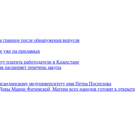
а границе после обнаружения вирусов
е уже на прилавках
ут платить работодатели в Казахстане
в расширяет перечень закупа
агандинскому медуниверситету имя Петра Поспелова
Девы Марии Фатимской, Матери всех народов готовят к открыт