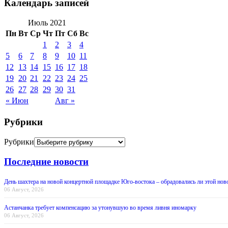
Календарь записей
Июль 2021
Пн
Вт
Ср
Чт
Пт
Сб
Вс
1
2
3
4
5
6
7
8
9
10
11
12
13
14
15
16
17
18
19
20
21
22
23
24
25
26
27
28
29
30
31
« Июн
Авг »
Рубрики
Рубрики
Последние новости
День шахтера на новой концертной площадке Юго-востока – обрадовались ли этой нов
06 Август, 2026
Астанчанка требует компенсацию за утонувшую во время ливня иномарку
06 Август, 2026