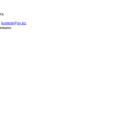
ку,
а
kontent@nv.kz
.
ровано.