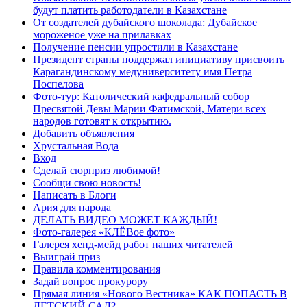
будут платить работодатели в Казахстане
От создателей дубайского шоколада: Дубайское
мороженое уже на прилавках
Получение пенсии упростили в Казахстане
Президент страны поддержал инициативу присвоить
Карагандинскому медуниверситету имя Петра
Поспелова
Фото-тур: Католический кафедральный собор
Пресвятой Девы Марии Фатимской, Матери всех
народов готовят к открытию.
Добавить объявления
Хрустальная Вода
Вход
Сделай сюрприз любимой!
Сообщи свою новость!
Написать в Блоги
Ария для народа
ДЕЛАТЬ ВИДЕО МОЖЕТ КАЖДЫЙ!
Фото-галерея «КЛЁВое фото»
Галерея хенд-мейд работ наших читателей
Выиграй приз
Правила комментирования
Задай вопрос прокурору
Прямая линия «Нового Вестника» КАК ПОПАСТЬ В
ДЕТСКИЙ САД?