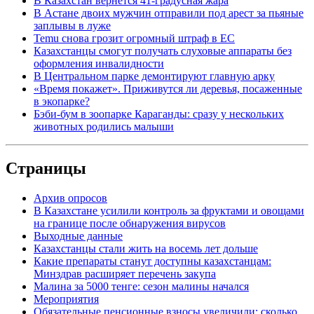
В Казахстан вернется 41-градусная жара
В Астане двоих мужчин отправили под арест за пьяные
заплывы в луже
Temu снова грозит огромный штраф в ЕС
Казахстанцы смогут получать слуховые аппараты без
оформления инвалидности
В Центральном парке демонтируют главную арку
«Время покажет». Приживутся ли деревья, посаженные
в экопарке?
Бэби-бум в зоопарке Караганды: сразу у нескольких
животных родились малыши
Страницы
Архив опросов
В Казахстане усилили контроль за фруктами и овощами
на границе после обнаружения вирусов
Выходные данные
Казахстанцы стали жить на восемь лет дольше
Какие препараты станут доступны казахстанцам:
Минздрав расширяет перечень закупа
Малина за 5000 тенге: сезон малины начался
Мероприятия
Обязательные пенсионные взносы увеличили: сколько