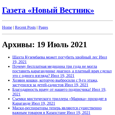
Газета «Новый Вестник»
Home
|
Recent Posts
|
Pages
Архивы: 19 Июль 2021
Шахта Кузембаева может погубить хвойный лес
Июл
19, 2021
Почему бесплатная медицина три года не могла
поставить карагандинке диагноз, а платный врач сделал
это с одного взгляда?
Июл 19, 2021
Хозяин кошки, которую выбросили с 9-го этажа,
заступился за детей-садистов
Июл 19, 2021
Благодарность врачу от нашего подписчика!
Июл 19,
2021
Съемки мистического триллера «Марика» проходят в
Караганде⁣
Июл 19, 2021
Маски-респираторы теперь являются существенно
важным товаром в Казахстане
Июл 19, 2021