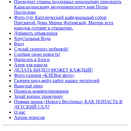
Президент страны поддержал инициативу присвоить
Карагандинскому медуниверситету имя Петра
Поспелова
Фото-тур: Католический кафедральный собор
Пресвятой Девы Марии Фатимской, Матери всех
народов готовят к открытию.
Добавить объявления
Хрустальная Вода
Вход
Сделай сюрприз любимой!
Сообщи свою новость!
Написать в Блоги
Ария для народа
ДЕЛАТЬ ВИДЕО МОЖЕТ КАЖДЫЙ!
Фото-галерея «КЛЁВое фото»
Галерея хенд-мейд работ наших читателей
Выиграй приз
Правила комментирования
Задай вопрос прокурору
Прямая линия «Нового Вестника» КАК ПОПАСТЬ В
ДЕТСКИЙ САД?
О нас
Архив опросов