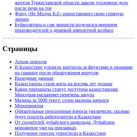
жителя Туркестанской области завели уголовное дело
после речи на тое
Фонд «Не Молчи KZ» приостановил свою горячую
линию
Буйволятина и соя: министр поделился мнением
производителей о дешевой импортной колбасе
Страницы
Архив опросов
В Казахстане усилили контроль за фруктами и овощами
на границе после обнаружения вирусов
Выходные данные
Казахстанцы стали жить на восемь лет дольше
Какие препараты станут доступны казахстанцам:
Минздрав расширяет перечень закупа
Малина за 5000 тенге: сезон малины начался
Мероприятия
Обязательные пенсионные взносы увеличили: сколько
будут платить работодатели в Казахстане
От создателей дубайского шоколада: Дубайское
мороженое уже на прилавках
Получение пенсии упростили в Казахстане