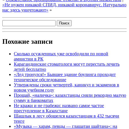
«Не нужен никакой СПИД, никакой коронавирус. Натурально
нас здесь уничтожают»
»
Похожие записи
Сколько осужденных уже освободили по новой
амнистии в РК
Карагандинские стоматологи могут перестать лечить
детей бесплатно
«Лед тронулся!» Бывшее здание боулинга проходит
техническое обследование
Утверждены сроки четвертей, каникул и экзаменов в
новом учебном году
Прощай, «наличка»: казахстанцы сняли рекордно малую
сумму в банкоматах
Не кражи и не грабежи: названо самое частое
преступление в Казахстане
Шашлык в лесу обошелся казахстанцам в 432 тысячи
тенге
«Музыка — харам, певцы — глашатаи шайтана»: на