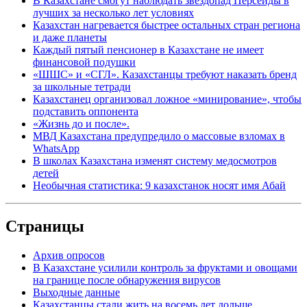
В Казахстане смогут наблюдать звездопад Персеиды в
лучших за несколько лет условиях
Казахстан нагревается быстрее остальных стран региона
и даже планеты
Каждый пятый пенсионер в Казахстане не имеет
финансовой подушки
«ШШС» и «СГЛ». Казахстанцы требуют наказать бренд
за школьные тетради
Казахстанец организовал ложное «минирование», чтобы
подставить оппонента
«Жизнь до и после».
МВД Казахстана предупредило о массовые взломах в
WhatsApp
В школах Казахстана изменят систему медосмотров
детей
Необычная статистика: 9 казахстанок носят имя Абай
Страницы
Архив опросов
В Казахстане усилили контроль за фруктами и овощами
на границе после обнаружения вирусов
Выходные данные
Казахстанцы стали жить на восемь лет дольше