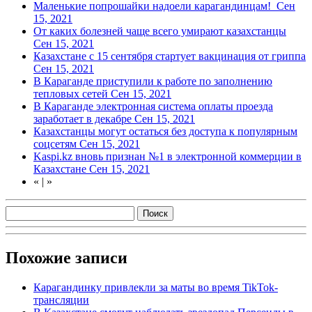
Маленькие попрошайки надоели карагандинцам!
Сен
15, 2021
От каких болезней чаще всего умирают казахстанцы
Сен 15, 2021
Казахстане с 15 сентября стартует вакцинация от гриппа
Сен 15, 2021
В Караганде приступили к работе по заполнению
тепловых сетей
Сен 15, 2021
В Караганде электронная система оплаты проезда
заработает в декабре
Сен 15, 2021
Казахстанцы могут остаться без доступа к популярным
соцсетям
Сен 15, 2021
Kaspi.kz вновь признан №1 в электронной коммерции в
Казахстане
Сен 15, 2021
«
|
»
Похожие записи
Карагандинку привлекли за маты во время TikTok-
трансляции