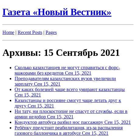
Газета «Новый Вестник»
Home
|
Recent Posts
|
Pages
Архивы: 15 Сентябрь 2021
Сколько казахстанцев не могут справиться с форс-
мажорами без кредитов
Сен 15, 2021
Преподавателям казахстанских вузов увеличили
зарплату
Сен 15, 2021
От каких болезней чаще всего умирают казахстанцы
Сен 15, 2021
Казахстанцы и россияне смогут чаще летать друг к
другу
Сен 15, 2021
Ни тату, ни плоскостопие не спасут от службы, если в
армии недобор
Сен 15, 2021
Кондуктор автобуса разбил нос пассажиру
Сен 15, 2021
Ребёнку предстоит реабилитация, из-за распыления
газового баллончика в автобусе
Сен 15, 2021