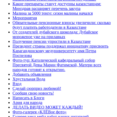
Какие препараты станут доступны казахстанцам:
Минздрав расширяет перечень закупа
Малина за 5000 тенге: сезон малины начался
Мероприятия
Обязательные пенсионные взносы увеличили: сколько
будут платить работодатели в Казахстане
От создателей дубайского шоколада: Дубайское
мороженое уже на прилавках
Получение пенсии упростили в Казахстане
Президент страны поддержал инициативу присвоить
Карагандинскому медуниверситету имя Петра
Поспелова
Фото-тур: Католический кафедральный собор
Пресвятой Девы Марии Фатимской, Матери всех
народов готовят к открытию.
Добавить объявления
Хрустальная Вода
Вход
Сделай сюрприз любимой!
Сообщи свою новость!
Написать в Блоги
Ария для народа
ДЕЛАТЬ ВИДЕО МОЖЕТ КАЖДЫЙ!
Фото-галерея «КЛЁВое фото»
Галерея хенд-мейд работ наших читателей