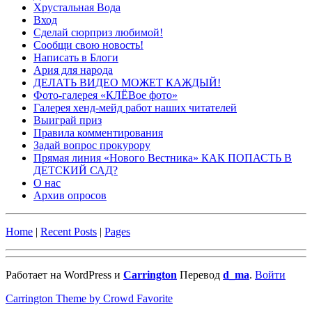
Хрустальная Вода
Вход
Сделай сюрприз любимой!
Сообщи свою новость!
Написать в Блоги
Ария для народа
ДЕЛАТЬ ВИДЕО МОЖЕТ КАЖДЫЙ!
Фото-галерея «КЛЁВое фото»
Галерея хенд-мейд работ наших читателей
Выиграй приз
Правила комментирования
Задай вопрос прокурору
Прямая линия «Нового Вестника» КАК ПОПАСТЬ В
ДЕТСКИЙ САД?
О нас
Архив опросов
Home
|
Recent Posts
|
Pages
Работает на WordPress и
Carrington
Перевод
d_ma
.
Войти
Carrington Theme by Crowd Favorite