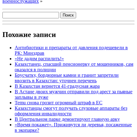
военнослужащих
»
Похожие записи
Антибиотики и препараты от давления подешевели в
РК: Минздрав
«Не дадим распилить!»
Казахстанец, спасший пенсионерку от мошенников, сам
оказался в полиции
Брусчатку, бордюрные камни и гранит запретили
ввозить в Казахстан: уточнен перечень
В Казахстан вернется 41-градусная жара
В Астане двоих мужчин отправили под арест за пьяные
заплывы в луже
Temu снова грозит огромный штраф в ЕС
Казахстанцы смогут получать слуховые аппараты без
оформления инвалидности
В Центральном парке демонтируют главную арку
«Время покажет». Приживутся ли деревья, посаженные
в экопарке?