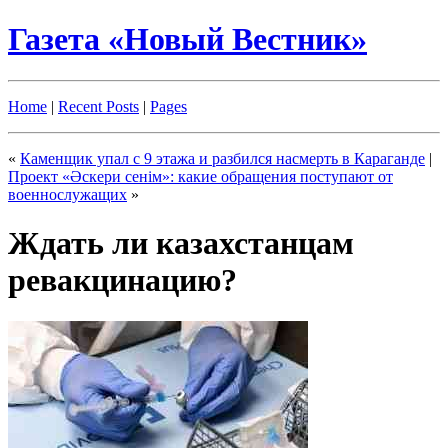
Газета «Новый Вестник»
Home
|
Recent Posts
|
Pages
«
Каменщик упал с 9 этажа и разбился насмерть в Караганде
|
Проект «Әскери сенім»: какие обращения поступают от
военнослужащих
»
Ждать ли казахстанцам
ревакцинацию?