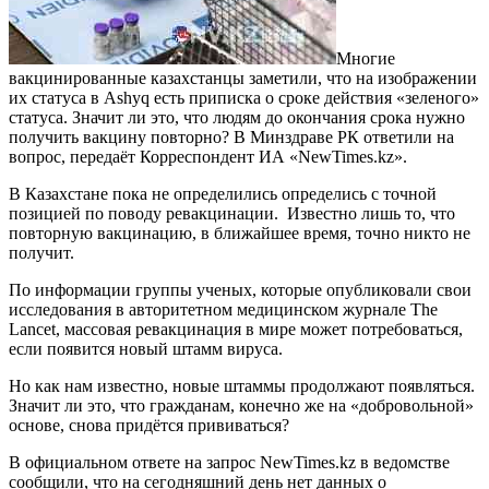
Многие
вакцинированные казахстанцы заметили, что на изображении
их статуса в Ashyq есть приписка о сроке действия «зеленого»
статуса. Значит ли это, что людям до окончания срока нужно
получить вакцину повторно? В Минздраве РК ответили на
вопрос, передаёт Корреспондент ИА «NewTimes.kz».
В Казахстане пока не определились определись с точной
позицией по поводу ревакцинации. Известно лишь то, что
повторную вакцинацию, в ближайшее время, точно никто не
получит.
По информации группы ученых, которые опубликовали свои
исследования в авторитетном медицинском журнале The
Lancet, массовая ревакцинация в мире может потребоваться,
если появится новый штамм вируса.
Но как нам известно, новые штаммы продолжают появляться.
Значит ли это, что гражданам, конечно же на «добровольной»
основе, снова придётся прививаться?
В официальном ответе на запрос NewTimes.kz в ведомстве
сообщили, что на сегодняшний день нет данных о