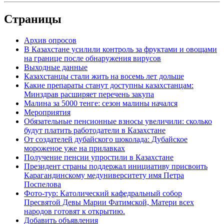
Страницы
Архив опросов
В Казахстане усилили контроль за фруктами и овощами
на границе после обнаружения вирусов
Выходные данные
Казахстанцы стали жить на восемь лет дольше
Какие препараты станут доступны казахстанцам:
Минздрав расширяет перечень закупа
Малина за 5000 тенге: сезон малины начался
Мероприятия
Обязательные пенсионные взносы увеличили: сколько
будут платить работодатели в Казахстане
От создателей дубайского шоколада: Дубайское
мороженое уже на прилавках
Получение пенсии упростили в Казахстане
Президент страны поддержал инициативу присвоить
Карагандинскому медуниверситету имя Петра
Поспелова
Фото-тур: Католический кафедральный собор
Пресвятой Девы Марии Фатимской, Матери всех
народов готовят к открытию.
Добавить объявления