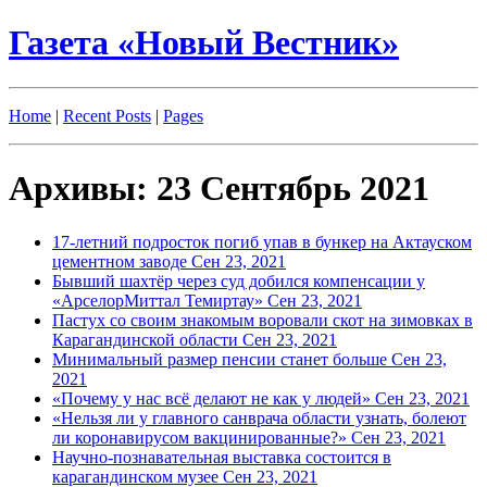
Газета «Новый Вестник»
Home
|
Recent Posts
|
Pages
Архивы: 23 Сентябрь 2021
17-летний подросток погиб упав в бункер на Актауском
цементном заводе
Сен 23, 2021
Бывший шахтёр через суд добился компенсации у
«АрселорМиттал Темиртау»
Сен 23, 2021
Пастух со своим знакомым воровали скот на зимовках в
Карагандинской области
Сен 23, 2021
Минимальный размер пенсии станет больше
Сен 23,
2021
«Почему у нас всё делают не как у людей»
Сен 23, 2021
«Нельзя ли у главного санврача области узнать, болеют
ли коронавирусом вакцинированные?»
Сен 23, 2021
Научно-познавательная выставка состоится в
карагандинском музее
Сен 23, 2021