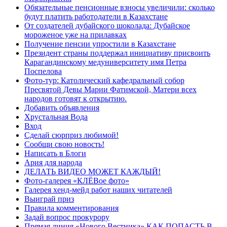
Обязательные пенсионные взносы увеличили: сколько
будут платить работодатели в Казахстане
От создателей дубайского шоколада: Дубайское
мороженое уже на прилавках
Получение пенсии упростили в Казахстане
Президент страны поддержал инициативу присвоить
Карагандинскому медуниверситету имя Петра
Поспелова
Фото-тур: Католический кафедральный собор
Пресвятой Девы Марии Фатимской, Матери всех
народов готовят к открытию.
Добавить объявления
Хрустальная Вода
Вход
Сделай сюрприз любимой!
Сообщи свою новость!
Написать в Блоги
Ария для народа
ДЕЛАТЬ ВИДЕО МОЖЕТ КАЖДЫЙ!
Фото-галерея «КЛЁВое фото»
Галерея хенд-мейд работ наших читателей
Выиграй приз
Правила комментирования
Задай вопрос прокурору
Прямая линия «Нового Вестника» КАК ПОПАСТЬ В