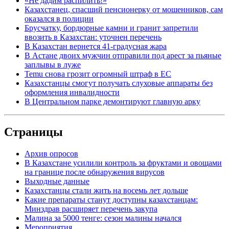
«Не дадим распилить!»
Казахстанец, спасший пенсионерку от мошенников, сам
оказался в полиции
Брусчатку, бордюрные камни и гранит запретили
ввозить в Казахстан: уточнен перечень
В Казахстан вернется 41-градусная жара
В Астане двоих мужчин отправили под арест за пьяные
заплывы в луже
Temu снова грозит огромный штраф в ЕС
Казахстанцы смогут получать слуховые аппараты без
оформления инвалидности
В Центральном парке демонтируют главную арку
Страницы
Архив опросов
В Казахстане усилили контроль за фруктами и овощами
на границе после обнаружения вирусов
Выходные данные
Казахстанцы стали жить на восемь лет дольше
Какие препараты станут доступны казахстанцам:
Минздрав расширяет перечень закупа
Малина за 5000 тенге: сезон малины начался
Мероприятия