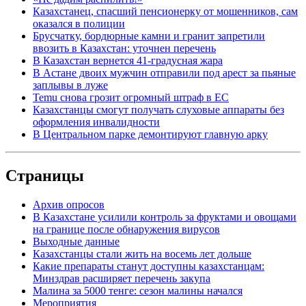
Казахстанец, спасший пенсионерку от мошенников, сам
оказался в полиции
Брусчатку, бордюрные камни и гранит запретили
ввозить в Казахстан: уточнен перечень
В Казахстан вернется 41-градусная жара
В Астане двоих мужчин отправили под арест за пьяные
заплывы в луже
Temu снова грозит огромный штраф в ЕС
Казахстанцы смогут получать слуховые аппараты без
оформления инвалидности
В Центральном парке демонтируют главную арку
Страницы
Архив опросов
В Казахстане усилили контроль за фруктами и овощами
на границе после обнаружения вирусов
Выходные данные
Казахстанцы стали жить на восемь лет дольше
Какие препараты станут доступны казахстанцам:
Минздрав расширяет перечень закупа
Малина за 5000 тенге: сезон малины начался
Мероприятия