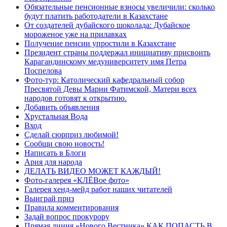
Обязательные пенсионные взносы увеличили: сколько
будут платить работодатели в Казахстане
От создателей дубайского шоколада: Дубайское
мороженое уже на прилавках
Получение пенсии упростили в Казахстане
Президент страны поддержал инициативу присвоить
Карагандинскому медуниверситету имя Петра
Поспелова
Фото-тур: Католический кафедральный собор
Пресвятой Девы Марии Фатимской, Матери всех
народов готовят к открытию.
Добавить объявления
Хрустальная Вода
Вход
Сделай сюрприз любимой!
Сообщи свою новость!
Написать в Блоги
Ария для народа
ДЕЛАТЬ ВИДЕО МОЖЕТ КАЖДЫЙ!
Фото-галерея «КЛЁВое фото»
Галерея хенд-мейд работ наших читателей
Выиграй приз
Правила комментирования
Задай вопрос прокурору
Прямая линия «Нового Вестника» КАК ПОПАСТЬ В