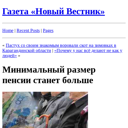
Газета «Новый Вестник»
Home
|
Recent Posts
|
Pages
«
Пастух со своим знакомым воровали скот на зимовках в
Карагандинской области
|
«Почему у нас всё делают не как у
людей»
»
Минимальный размер
пенсии станет больше