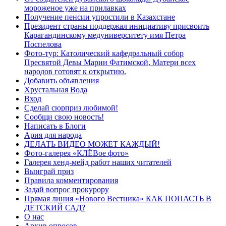
мороженое уже на прилавках
Получение пенсии упростили в Казахстане
Президент страны поддержал инициативу присвоить
Карагандинскому медуниверситету имя Петра
Поспелова
Фото-тур: Католический кафедральный собор
Пресвятой Девы Марии Фатимской, Матери всех
народов готовят к открытию.
Добавить объявления
Хрустальная Вода
Вход
Сделай сюрприз любимой!
Сообщи свою новость!
Написать в Блоги
Ария для народа
ДЕЛАТЬ ВИДЕО МОЖЕТ КАЖДЫЙ!
Фото-галерея «КЛЁВое фото»
Галерея хенд-мейд работ наших читателей
Выиграй приз
Правила комментирования
Задай вопрос прокурору
Прямая линия «Нового Вестника» КАК ПОПАСТЬ В
ДЕТСКИЙ САД?
О нас
Архив опросов