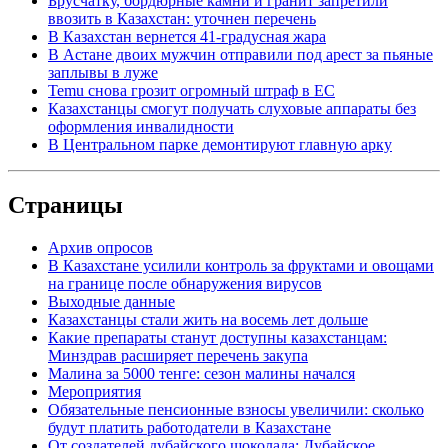
Брусчатку, бордюрные камни и гранит запретили
ввозить в Казахстан: уточнен перечень
В Казахстан вернется 41-градусная жара
В Астане двоих мужчин отправили под арест за пьяные
заплывы в луже
Temu снова грозит огромный штраф в ЕС
Казахстанцы смогут получать слуховые аппараты без
оформления инвалидности
В Центральном парке демонтируют главную арку
Страницы
Архив опросов
В Казахстане усилили контроль за фруктами и овощами
на границе после обнаружения вирусов
Выходные данные
Казахстанцы стали жить на восемь лет дольше
Какие препараты станут доступны казахстанцам:
Минздрав расширяет перечень закупа
Малина за 5000 тенге: сезон малины начался
Мероприятия
Обязательные пенсионные взносы увеличили: сколько
будут платить работодатели в Казахстане
От создателей дубайского шоколада: Дубайское