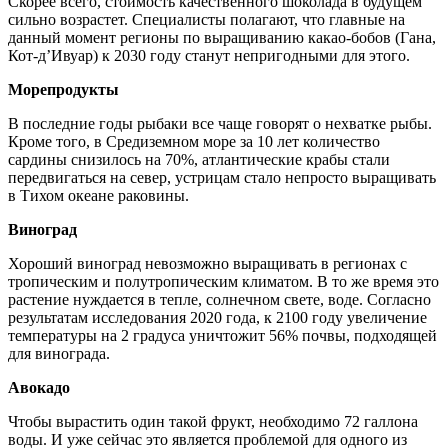
Скорее всего, стоимость качественного шоколада в будущем
сильно возрастет. Специалисты полагают, что главные на
данный момент регионы по выращиванию какао-бобов (Гана,
Кот-д’Ивуар) к 2030 году станут непригодными для этого.
Морепродукты
В последние годы рыбаки все чаще говорят о нехватке рыбы.
Кроме того, в Средиземном море за 10 лет количество
сардины снизилось на 70%, атлантические крабы стали
передвигаться на север, устрицам стало непросто выращивать
в Тихом океане раковины.
Виноград
Хороший виноград невозможно выращивать в регионах с
тропическим и полутропическим климатом. В то же время это
растение нуждается в тепле, солнечном свете, воде. Согласно
результатам исследования 2020 года, к 2100 году увеличение
температуры на 2 градуса уничтожит 56% почвы, подходящей
для винограда.
Авокадо
Чтобы вырастить один такой фрукт, необходимо 72 галлона
воды. И уже сейчас это является проблемой для одного из