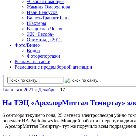
«Скорая помощь»
Жамиля Омарханова
Иван Белоусов
Валют-Транзит Банк
Шахтеры
Владислав Челах
ЖК «Бесоба»
Олимпиада 2012
Фото/Видео
Видео
Фоторепортажи
Реклама на сайте
Размещение предвыборной агитации
Главная
»
2021
»
Декабрь
» 17
На ТЭЦ «АрселорМиттал Темиртау» элек
6 сентября текущего года, 25-летнего электрослесаря убило т
передает ИА Patriotnews.kz. Молодой работник перепутал двига
«АрселорМиттал Темиртау» тут же поручило всем подразделен