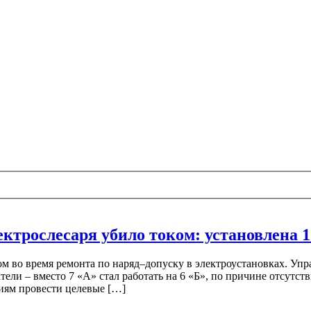
трослесаря убило током: установлена 1
оком во время ремонта по наряд–допуску в электроустановках. У
тели – вместо 7 «А» стал работать на 6 «Б», по причине отсутс
иям провести целевые […]