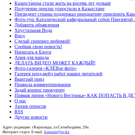
Казахстанцы стали жить на восемь лет дольше
Получение пенсии упростили в Казахстане
Президент страны поддержал инициативу присвоить Кар
Фото-тур: Католический кафедральный собор Пресвятой 
Добавить объявления
Хрустальная Вода
Вход
Сделай сюрприз любимой!
Сообщи свою новость!
Написать в Блоги
Ария для народа
ДЕЛАТЬ ВИДЕО МОЖЕТ КАЖДЫЙ!
Фото-галерея «КЛЁВое фото»
Галерея хенд-мейд работ наших читателей
Выиграй приз
Правила комментирования
Задай вопрос прокурору
Прямая линия «Нового Вестника» КАК ПОПАСТЬ В 
О нас
Архив опросов
RSS
Другие новости
Адрес редакции: г.Караганда, ул.Сатыбалдина, 29а.
Интернет отдел: E-mail:
kontent@nv.kz
.