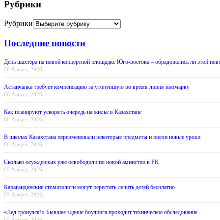
Рубрики
Рубрики
Последние новости
День шахтера на новой концертной площадке Юго-востока – обрадовались ли этой нов
06 Август, 2026
Астанчанка требует компенсацию за утонувшую во время ливня иномарку
06 Август, 2026
Как планируют ускорять очередь на жилье в Казахстане
06 Август, 2026
В школах Казахстана переименовали некоторые предметы и ввели новые уроки
06 Август, 2026
Сколько осужденных уже освободили по новой амнистии в РК
05 Август, 2026
Карагандинские стоматологи могут перестать лечить детей бесплатно
05 Август, 2026
«Лед тронулся!» Бывшее здание боулинга проходит техническое обследование
05 Август, 2026