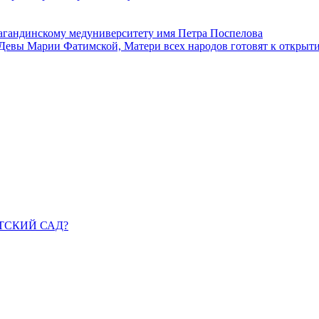
агандинскому медуниверситету имя Петра Поспелова
Девы Марии Фатимской, Матери всех народов готовят к открыт
ДЕТСКИЙ САД?