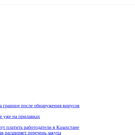
а границе после обнаружения вирусов
е уже на прилавках
ут платить работодатели в Казахстане
в расширяет перечень закупа