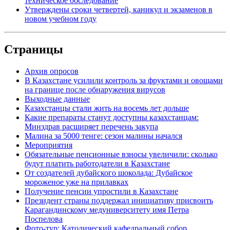
техническое обследование
Утверждены сроки четвертей, каникул и экзаменов в
новом учебном году
Страницы
Архив опросов
В Казахстане усилили контроль за фруктами и овощами
на границе после обнаружения вирусов
Выходные данные
Казахстанцы стали жить на восемь лет дольше
Какие препараты станут доступны казахстанцам:
Минздрав расширяет перечень закупа
Малина за 5000 тенге: сезон малины начался
Мероприятия
Обязательные пенсионные взносы увеличили: сколько
будут платить работодатели в Казахстане
От создателей дубайского шоколада: Дубайское
мороженое уже на прилавках
Получение пенсии упростили в Казахстане
Президент страны поддержал инициативу присвоить
Карагандинскому медуниверситету имя Петра
Поспелова
Фото-тур: Католический кафедральный собор