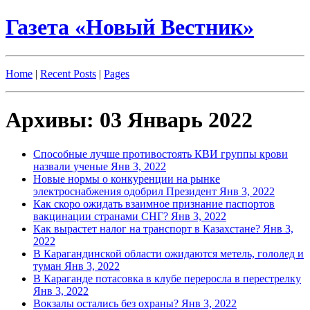
Газета «Новый Вестник»
Home
|
Recent Posts
|
Pages
Архивы: 03 Январь 2022
Способные лучше противостоять КВИ группы крови
назвали ученые
Янв 3, 2022
Новые нормы о конкуренции на рынке
электроснабжения одобрил Президент
Янв 3, 2022
Как скоро ожидать взаимное признание паспортов
вакцинации странами СНГ?
Янв 3, 2022
Как вырастет налог на транспорт в Казахстане?
Янв 3,
2022
В Карагандинской области ожидаются метель, гололед и
туман
Янв 3, 2022
В Караганде потасовка в клубе переросла в перестрелку
Янв 3, 2022
Вокзалы остались без охраны?
Янв 3, 2022