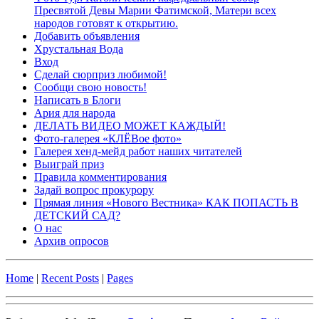
Пресвятой Девы Марии Фатимской, Матери всех
народов готовят к открытию.
Добавить объявления
Хрустальная Вода
Вход
Сделай сюрприз любимой!
Сообщи свою новость!
Написать в Блоги
Ария для народа
ДЕЛАТЬ ВИДЕО МОЖЕТ КАЖДЫЙ!
Фото-галерея «КЛЁВое фото»
Галерея хенд-мейд работ наших читателей
Выиграй приз
Правила комментирования
Задай вопрос прокурору
Прямая линия «Нового Вестника» КАК ПОПАСТЬ В
ДЕТСКИЙ САД?
О нас
Архив опросов
Home
|
Recent Posts
|
Pages