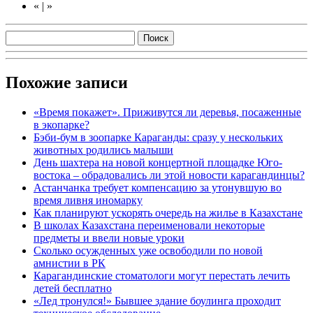
«
|
»
Похожие записи
«Время покажет». Приживутся ли деревья, посаженные
в экопарке?
Бэби-бум в зоопарке Караганды: сразу у нескольких
животных родились малыши
День шахтера на новой концертной площадке Юго-
востока – обрадовались ли этой новости карагандинцы?
Астанчанка требует компенсацию за утонувшую во
время ливня иномарку
Как планируют ускорять очередь на жилье в Казахстане
В школах Казахстана переименовали некоторые
предметы и ввели новые уроки
Сколько осужденных уже освободили по новой
амнистии в РК
Карагандинские стоматологи могут перестать лечить
детей бесплатно
«Лед тронулся!» Бывшее здание боулинга проходит