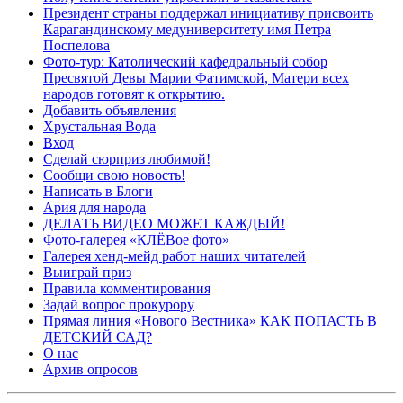
Президент страны поддержал инициативу присвоить
Карагандинскому медуниверситету имя Петра
Поспелова
Фото-тур: Католический кафедральный собор
Пресвятой Девы Марии Фатимской, Матери всех
народов готовят к открытию.
Добавить объявления
Хрустальная Вода
Вход
Сделай сюрприз любимой!
Сообщи свою новость!
Написать в Блоги
Ария для народа
ДЕЛАТЬ ВИДЕО МОЖЕТ КАЖДЫЙ!
Фото-галерея «КЛЁВое фото»
Галерея хенд-мейд работ наших читателей
Выиграй приз
Правила комментирования
Задай вопрос прокурору
Прямая линия «Нового Вестника» КАК ПОПАСТЬ В
ДЕТСКИЙ САД?
О нас
Архив опросов