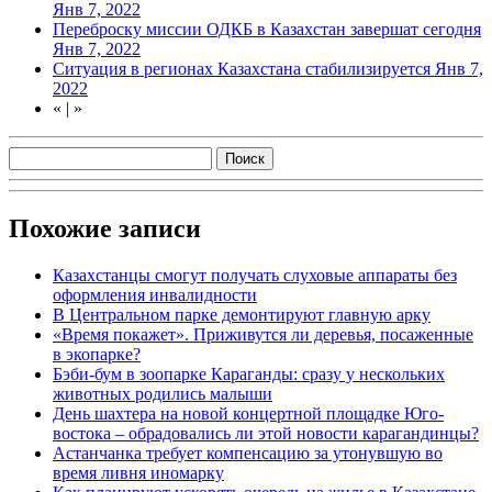
Янв 7, 2022
Переброску миссии ОДКБ в Казахстан завершат сегодня
Янв 7, 2022
Ситуация в регионах Казахстана стабилизируется
Янв 7,
2022
«
|
»
Похожие записи
Казахстанцы смогут получать слуховые аппараты без
оформления инвалидности
В Центральном парке демонтируют главную арку
«Время покажет». Приживутся ли деревья, посаженные
в экопарке?
Бэби-бум в зоопарке Караганды: сразу у нескольких
животных родились малыши
День шахтера на новой концертной площадке Юго-
востока – обрадовались ли этой новости карагандинцы?
Астанчанка требует компенсацию за утонувшую во
время ливня иномарку