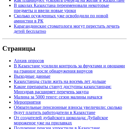
Как планируют ускорять очередь на жилье в Казахстане
В школах Казахстана переименовали некоторые
предметы и ввели новые уроки
Сколько осужденных уже освободили по новой
амнистии в РК
Карагандинские стоматологи могут перестать лечить
детей бесплатно
Страницы
Архив опросов
В Казахстане усилили контроль за фруктами и овощами
на границе после обнаружения вирусов
Выходные данные
Казахстанцы стали жить на восемь лет дольше
Какие препараты станут доступны казахстанцам:
Минздрав расширяет перечень закупа
Малина за 5000 тенге: сезон малины начался
Мероприятия
Обязательные пенсионные взносы увеличили: сколько
будут платить работодатели в Казахстане
От создателей дубайского шоколада: Дубайское
мороженое уже на прилавках
Получение пенсии упростили в Казахстане