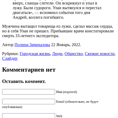
вверх, сланцы слетели. Он вскрикнул и упал в
лужу. Были судороги. Улан вытянулся и перестал
двигаться», — вспомнил события того дня
Андрей, коллега погибшего.
Мужчина вытащил товарища из лужи, сделал массаж сердца,
но в себя Улан не пришел. Прибывшие врачи констатировали
смерть 33-летнего экспедитора.
Автор
Полина Зачиналова
22 Январь, 2022.
Рубрики:
Городская жизнь
,
Люди
,
Общество
,
Свежие новости
,
Слайдер
Комментариев нет
Оставить коммент.
Имя (required)
Email (обязательно, не будет
опубликован)
Web