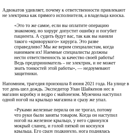
Адвокатов удивляет, почему к ответственности привлекают
не электрика как прямого исполнителя, а владельца киоска.
«Это то же самое, если вы оплатите операцию
знакомому, но хирург допустит ошибку и погубит
пациента. А судить будут вас, так как вы наняли
такого «криворукого» хирурга. Это разве
справедливо? Мы же верим специалистам, когда
нанимаем их! Наемные специалисты должны
нести ответственность за качество своей работы!
Ведь предприниматель – не электрик, и не может
знать тонкостей этой работы», — недоумевают
защитники.
Напомним, трагедия произошла 8 июня 2021 года. На улице в
тот день шел дождь. Экспедитор Улан Шайкенов нес в
магазин коробку и ведро с майонезом. Мужчина наступил
одной ногой на крыльцо магазина и сразу же упал.
«Руками железные перила он не трогал, потому
что руки были заняты товаром. Когда он наступил
ногой на железное крыльцо, у него сдвинулся
мокрый сланец, и голой пяткой он коснулся
крыльца. Его сразу подкинуло, нога поднялась