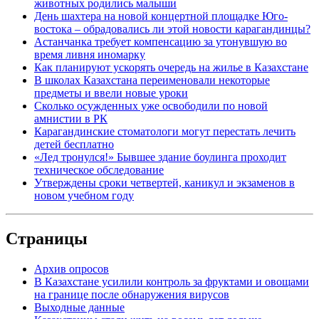
животных родились малыши
День шахтера на новой концертной площадке Юго-
востока – обрадовались ли этой новости карагандинцы?
Астанчанка требует компенсацию за утонувшую во
время ливня иномарку
Как планируют ускорять очередь на жилье в Казахстане
В школах Казахстана переименовали некоторые
предметы и ввели новые уроки
Сколько осужденных уже освободили по новой
амнистии в РК
Карагандинские стоматологи могут перестать лечить
детей бесплатно
«Лед тронулся!» Бывшее здание боулинга проходит
техническое обследование
Утверждены сроки четвертей, каникул и экзаменов в
новом учебном году
Страницы
Архив опросов
В Казахстане усилили контроль за фруктами и овощами
на границе после обнаружения вирусов
Выходные данные