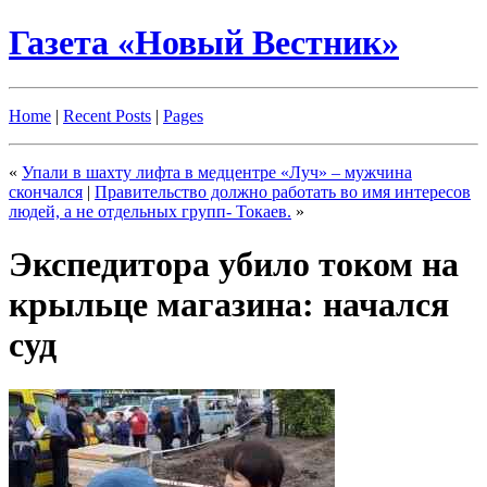
Газета «Новый Вестник»
Home
|
Recent Posts
|
Pages
«
Упали в шахту лифта в медцентре «Луч» – мужчина
скончался
|
Правительство должно работать во имя интересов
людей, а не отдельных групп- Токаев.
»
Экспедитора убило током на
крыльце магазина: начался
суд