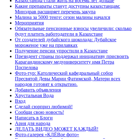
Казахстанцы стали жить на восемь лет дольше
Какие препараты станут доступны казахстанцам:
Минздрав расширяет перечень закупа
Малина за 5000 тенге: сезон малины начался
Мероприятия
Обязательные пенсионные взносы увеличили: сколько
будут платить работодатели в Казахстане
От создателей дубайского шоколада: Дубайское
мороженое уже на прилавках
Получение пенсии упростили в Казахстане
Президент страны поддержал инициативу присвоить
Карагандинскому медуниверситету имя Петра
Поспелова
Фото-тур: Католический кафедральный собор
Пресвятой Девы Марии Фатимской, Матери всех
народов готовят к открытию.
Добавить объявления
Хрустальная Вода
Вход
Сделай сюрприз любимой!
Сообщи свою новость!
Написать в Блоги
Ария для народа
ДЕЛАТЬ ВИДЕО МОЖЕТ КАЖДЫЙ!
Фото-галерея «КЛЁВое фото»