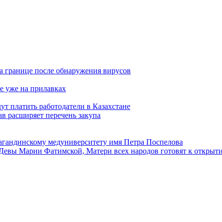
а границе после обнаружения вирусов
е уже на прилавках
ут платить работодатели в Казахстане
в расширяет перечень закупа
агандинскому медуниверситету имя Петра Поспелова
Девы Марии Фатимской, Матери всех народов готовят к открыт