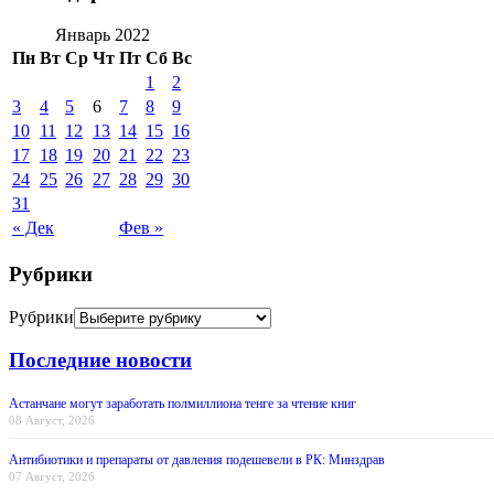
Январь 2022
Пн
Вт
Ср
Чт
Пт
Сб
Вс
1
2
3
4
5
6
7
8
9
10
11
12
13
14
15
16
17
18
19
20
21
22
23
24
25
26
27
28
29
30
31
« Дек
Фев »
Рубрики
Рубрики
Последние новости
Астанчане могут заработать полмиллиона тенге за чтение книг
08 Август, 2026
Антибиотики и препараты от давления подешевели в РК: Минздрав
07 Август, 2026