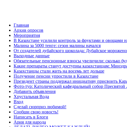
Главная
Архив опросов
Мероприятия
В Казахстане усилили контроль за фруктами и овощами н
Малина за 5000 тенге: сезон малины начался
От создателей дубайского шоколада: Дубайское морожено
Выходные данные
Обязательные пенсионные взносы увеличили: сколько буд
Какие препараты станут доступны казахстанцам: Минздра
Казахстанцы стали жить на восемь лет дольше
Получение пенсии упростили в Казахстане
Президент страны поддержал инициативу присвоить Кар
Фото-тур: Католический кафедральный собор Пресвятой 
Добавить объявления
Хрустальная Вода
Вход
Сделай сюрприз любимой!
Сообщи свою новость!
Написать в Блоги
Ария для народа