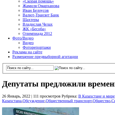
«Скорая помощь»
Жамиля Омарханова
Иван Белоусов
Валют-Транзит Банк
Шахтеры
Владислав Челах
ЖК «Бесоба»
Олимпиада 2012
Фото/Видео
Видео
Фоторепортажи
Реклама на сайте
Размещение предвыборной агитации
Депутаты предложили времен
26 Январь, 2022 |
111 просмотров
Рубрика:
В Казахстане и мире
Казахстана
,
Обсуждение
,
Общественный транспорт
,
Общество
,
С