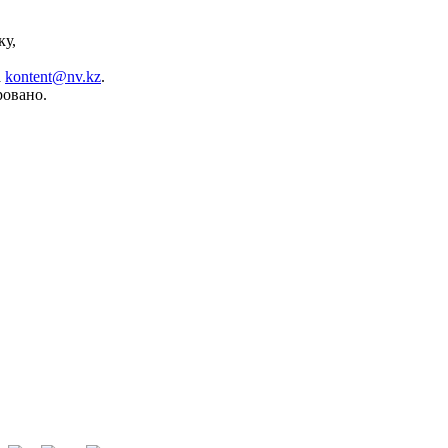
ку,
а
kontent@nv.kz
.
ровано.