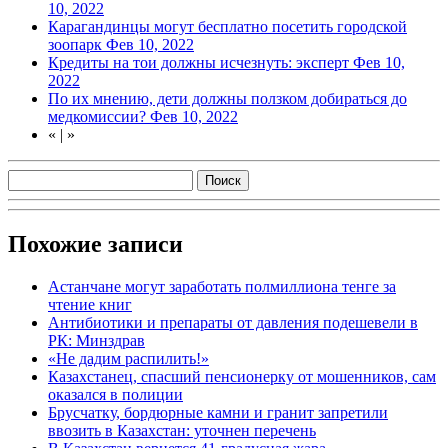
10, 2022
Карагандинцы могут бесплатно посетить городской
зоопарк
Фев 10, 2022
Кредиты на тои должны исчезнуть: эксперт
Фев 10,
2022
По их мнению, дети должны ползком добираться до
медкомиссии?
Фев 10, 2022
«
|
»
Похожие записи
Астанчане могут заработать полмиллиона тенге за
чтение книг
Антибиотики и препараты от давления подешевели в
РК: Минздрав
«Не дадим распилить!»
Казахстанец, спасший пенсионерку от мошенников, сам
оказался в полиции
Брусчатку, бордюрные камни и гранит запретили
ввозить в Казахстан: уточнен перечень