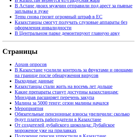
В Казахстан вернется 41-градусная жара
В Астане двоих мужчин отправили под арест за пьяные
заплывы в луже
Temu снова грозит огромный штраф в ЕС
Казахстанцы смогут получать слуховые аппараты без
оформления инвалидности
В Центральном парке демонтируют главную арку
Страницы
Архив опросов
В Казахстане усилили контроль за фруктами и овощами
на границе после обнаружения вирусов
Выходные данные
Казахстанцы стали жить на восемь лет дольше
Какие препараты станут доступны казахстанцам:
Минздрав расширяет перечень закупа
Малина за 5000 тенге: сезон малины начался
Мероприятия
Обязательные пенсионные взносы увеличили: сколько
будут платить работодатели в Казахстане
От создателей дубайского шоколада: Дубайское
мороженое уже на прилавках
Получение пенсии упростили в Казахстане