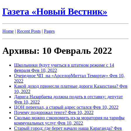
Газета «Новый Вестник»
Home
|
Recent Posts
|
Pages
Архивы: 10 Февраль 2022
Школьники будут учиться в штатном режиме с 14
февраля
Фев 10, 2022
Очередное ЧП на «АрселорМиттал Темиртау»
Фев 10,
2022
Какой доход принесли платные дороги Казахстана?
Фев
10, 2022
Дарига Назарбаева должна подать в отставку: депутат
Фев 10, 2022
ЦОН переехал, а старый адрес остался
Фев 10, 2022
Почему подорожал тенге?
Фев 10, 2022
Сколько можно сэкономить из-за моратория на тарифы
коммунальных услуг
Фев 10, 2022
Старый город: где берет начало наша Караганда?
Фев