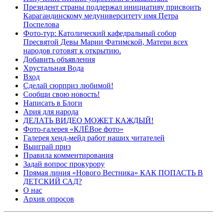
Президент страны поддержал инициативу присвоить
Карагандинскому медуниверситету имя Петра
Поспелова
Фото-тур: Католический кафедральный собор
Пресвятой Девы Марии Фатимской, Матери всех
народов готовят к открытию.
Добавить объявления
Хрустальная Вода
Вход
Сделай сюрприз любимой!
Сообщи свою новость!
Написать в Блоги
Ария для народа
ДЕЛАТЬ ВИДЕО МОЖЕТ КАЖДЫЙ!
Фото-галерея «КЛЁВое фото»
Галерея хенд-мейд работ наших читателей
Выиграй приз
Правила комментирования
Задай вопрос прокурору
Прямая линия «Нового Вестника» КАК ПОПАСТЬ В
ДЕТСКИЙ САД?
О нас
Архив опросов